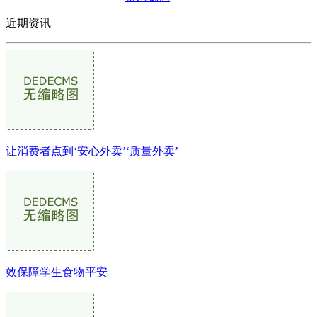
近期资讯
让消费者点到‘安心外卖’‘质量外卖’
效保障学生食物平安