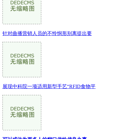
针对曲播营销人员的不怜悯形别离提出要
展现中科院一项适用新型手艺“RFID食物平