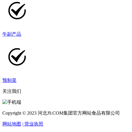
牛副产品
预制菜
关注我们
Copyright © 2023 河北J9.COM集团官方网站食品有限公司
网站地图
| 营业执照