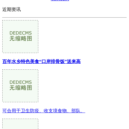
近期资讯
百年水乡特色美食“口岸排骨饭”送来高
可合用于卫生防疫、收支境食物、部队、