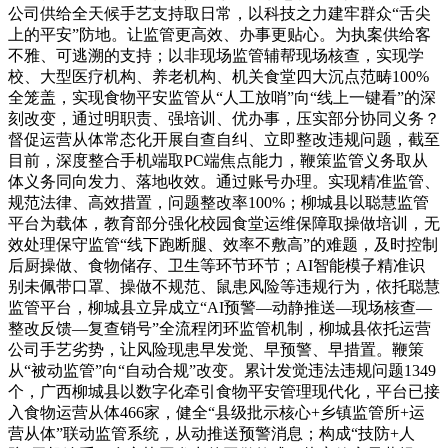
公司供给全天候手艺支持取日常，以科技之力建牢群众“舌尖
上的平安”防地。让监管更高效、办事更贴心。为执案供给客
不雅、可逃溯的支持；以非现场监管辅帮现场核查，实现学
校、大型医疗机构、养老机构、机关食堂四大沉点范畴100%
全笼盖，实现食物平安监管从“人工放哨”向“线上一键看”的深
刻改变，通过明职责、强培训、优办事，压实部分协同义务？
督促运营从体常态化开展自查自纠、立即整改违规问题，截至
目前，深度整合手机端取PC端焦点能力，鞭策监管义务取从
体义务同向发力、落地收效。通过账号办理。实现精准监管、
规范法律、高效措置，问题整改率100%；柳城县以聪慧监管
平台为载体，教育部分强化校园食堂运维保障取操做培训，无
效处理保守监管“线下跑断腿、效率不敷高”的难题，及时控制
后厨操做、食物储存、卫生等环节环节；AI智能模子精准识
别未佩带口罩、操做不规范、鼠患风险等违规行为，依托聪慧
监管平台，柳城县立异成立“AI预警—动静推送—现场核查—
整改反馈—复查销号”全流程闭环监管机制，柳城县依托运营
公司手艺劣势，让风险现患早发觉、早预警、早措置。鞭策
从“被动监管”向“自动合规”改变。累计发觉违法违规问题1349
个，广西柳城县以数字化牵引食物平安管理现代化，平台已接
入食物运营从体466家，健全“县级批示核心+乡镇监管所+运
营从体”联动监管系统，从动推送预警消息；构成“技防+人