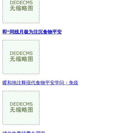
即“同线月极为注沉食物平安
暖和地注释现代食物平安学问；免疫