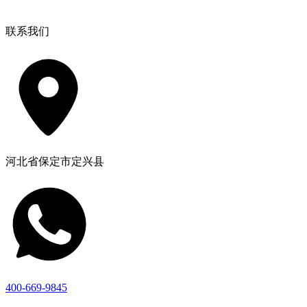
联系我们
河北省保定市定兴县
400-669-9845