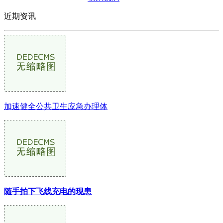
近期资讯
加速健全公共卫生应急办理体
随手拍下飞线充电的现患