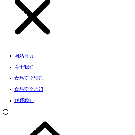
网站首页
关于我们
食品安全资讯
食品安全常识
联系我们