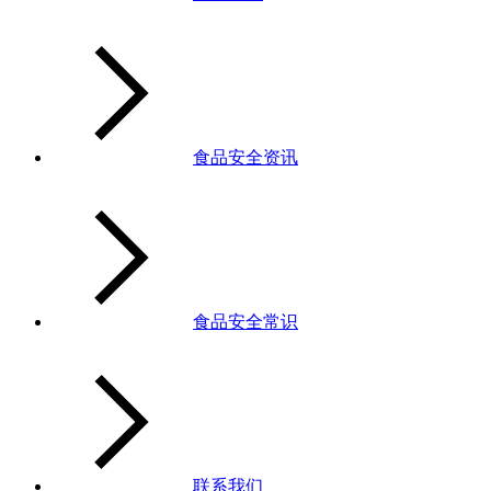
食品安全资讯
食品安全常识
联系我们