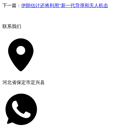
下一篇：
伊朗估计还将利用“新一代导弹和无人机击
联系我们
河北省保定市定兴县