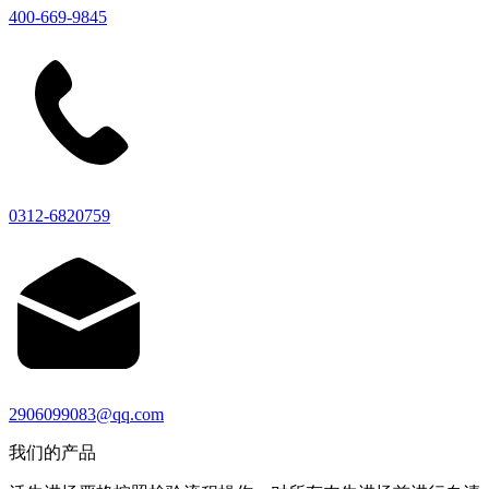
400-669-9845
0312-6820759
2906099083@qq.com
我们的产品