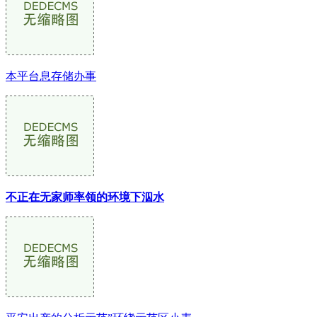
本平台息存储办事
不正在无家师率领的环境下泅水