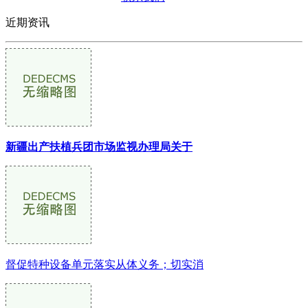
近期资讯
新疆出产扶植兵团市场监视办理局关于
督促特种设备单元落实从体义务；切实消