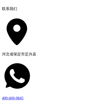
联系我们
河北省保定市定兴县
400-669-9845