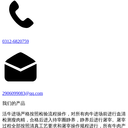
0312-6820759
2906099083@qq.com
我们的产品
活牛进场严格按照检验流程操作，对所有肉牛进场前进行血清
检测瘦肉精，合格后进入待宰圈静养，静养后进行屠宰。屠宰
过程全部按照清真工艺要求和屠宰操作规程进行，所有牛肉产