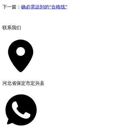
下一篇：
确必需达到的“合格线”
联系我们
河北省保定市定兴县