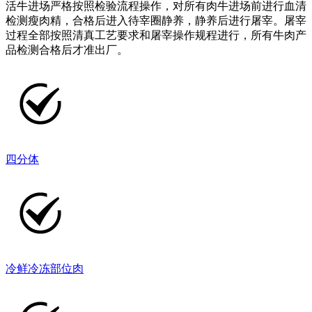
活牛进场严格按照检验流程操作，对所有肉牛进场前进行血清
检测瘦肉精，合格后进入待宰圈静养，静养后进行屠宰。屠宰
过程全部按照清真工艺要求和屠宰操作规程进行，所有牛肉产
品检测合格后才准出厂。
四分体
冷鲜冷冻部位肉