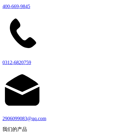
400-669-9845
0312-6820759
2906099083@qq.com
我们的产品