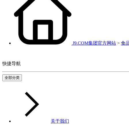
J9.COM集团官方网站
>
食
快捷导航
全部分类
关于我们