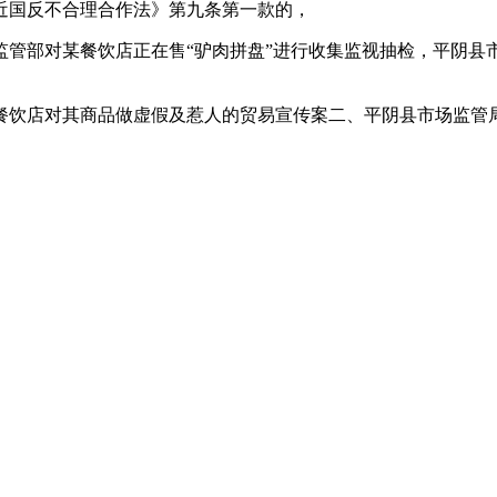
近国反不合理合作法》第九条第一款的，
监管部对某餐饮店正在售“驴肉拼盘”进行收集监视抽检，平阴
饮店对其商品做虚假及惹人的贸易宣传案二、平阴县市场监管局