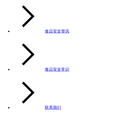
食品安全资讯
食品安全常识
联系我们