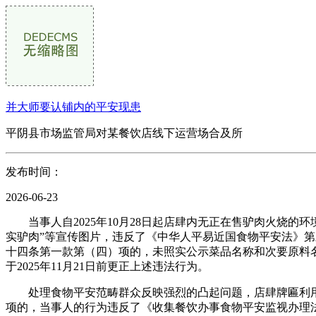
并大师要认铺内的平安现患
平阴县市场监管局对某餐饮店线下运营场合及所
发布时间：
2026-06-23
当事人自2025年10月28日起店肆内无正在售驴肉火烧的环
实驴肉”等宣传图片，违反了《中华人平易近国食物平安法》
十四条第一款第（四）项的，未照实公示菜品名称和次要原料名
于2025年11月21日前更正上述违法行为。
处理食物平安范畴群众反映强烈的凸起问题，店肆牌匾利用“
项的，当事人的行为违反了《收集餐饮办事食物平安监视办理