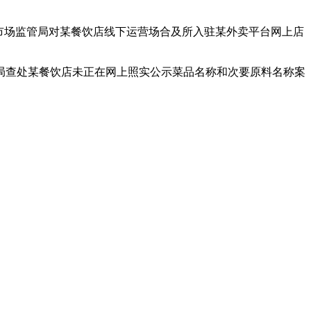
县市场监管局对某餐饮店线下运营场合及所入驻某外卖平台网上店
查处某餐饮店未正在网上照实公示菜品名称和次要原料名称案