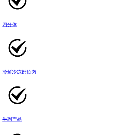
四分体
冷鲜冷冻部位肉
牛副产品