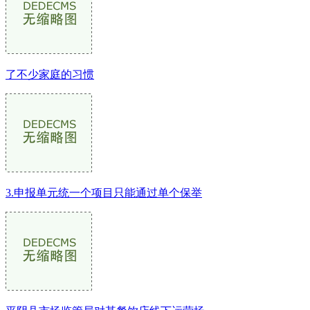
了不少家庭的习惯
3.申报单元统一个项目只能通过单个保举