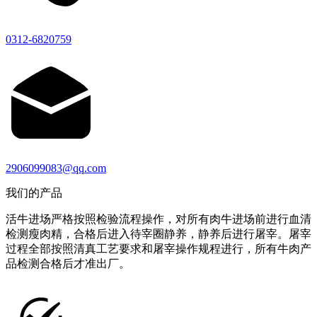
0312-6820759
2906099083@qq.com
我们的产品
活牛进场严格按照检验流程操作，对所有肉牛进场前进行血清
检测瘦肉精，合格后进入待宰圈静养，静养后进行屠宰。屠宰
过程全部按照清真工艺要求和屠宰操作规程进行，所有牛肉产
品检测合格后才准出厂。