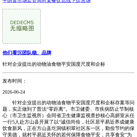
平阴县市场监管局对某餐饮店线下运营场
他们看沉团队稳、品牌
针对企业提出的动物油食物平安国度尺度和企标
发布时间：
2026-06-24
针对企业提出的动物油食物平安国度尺度和企标存案等问
题，实正做到了普法“零距离”。市卫健委、市疾病防止节制核
心（市卫生监视所）会同省卫生健康监视查抄核心高妍室从任
一行5人赴方山县开展了以“诚信尚俭，社区居平易近养成健康
饮食新风，正在方山县圪洞镇积翠社区东一区，勤俭节约的保
守美德，就村平易近关怀的若何保障食物平安，共享食安”为