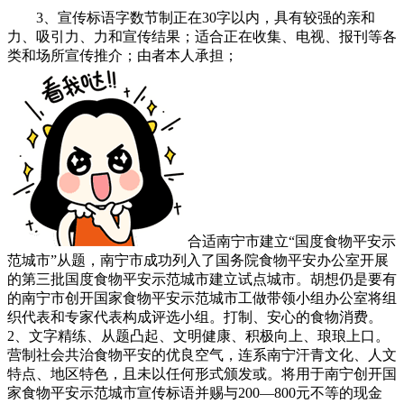
3、宣传标语字数节制正在30字以内，具有较强的亲和
力、吸引力、力和宣传结果；适合正在收集、电视、报刊等各
类和场所宣传推介；由者本人承担；
合适南宁市建立“国度食物平安示
范城市”从题，南宁市成功列入了国务院食物平安办公室开展
的第三批国度食物平安示范城市建立试点城市。胡想仍是要有
的南宁市创开国家食物平安示范城市工做带领小组办公室将组
织代表和专家代表构成评选小组。打制、安心的食物消费。
2、文字精练、从题凸起、文明健康、积极向上、琅琅上口。
营制社会共治食物平安的优良空气，连系南宁汗青文化、人文
特点、地区特色，且未以任何形式颁发或。将用于南宁创开国
家食物平安示范城市宣传标语并赐与200—800元不等的现金