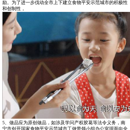
励。为了进一步伐动全市上下建立食物平安示范城市的积极性
和创制性，
5、做品应为原创做品，如涉及学问产权胶葛等法令义务，南
宁市创开国家食物平安示范城市工做带领小组办公室现面向全