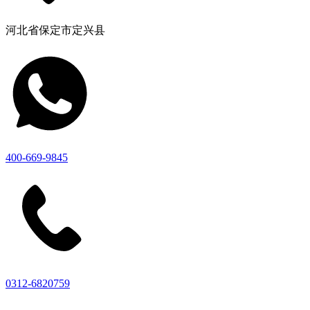
河北省保定市定兴县
400-669-9845
0312-6820759