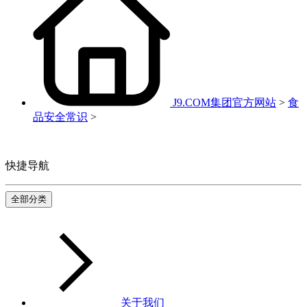
J9.COM集团官方网站
>
食
品安全常识
>
快捷导航
全部分类
关于我们