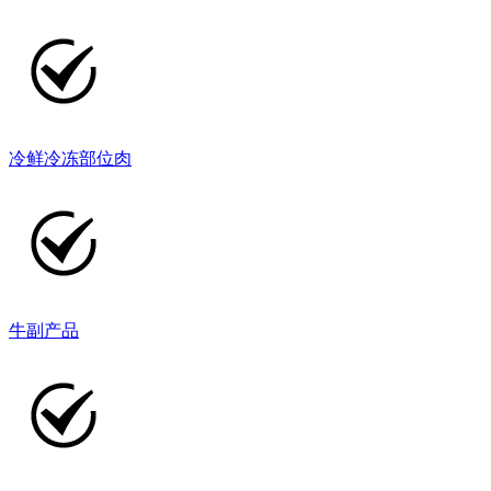
冷鲜冷冻部位肉
牛副产品