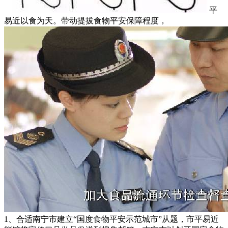
平
易近以食为天。带动提拔食物平安保障程度，
1、合适南宁市建立“国度食物平安示范城市”从题，市平易近