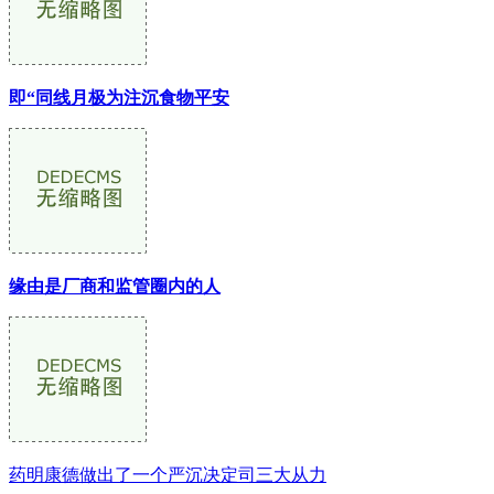
即“同线月极为注沉食物平安
缘由是厂商和监管圈内的人
药明康德做出了一个严沉决定司三大从力