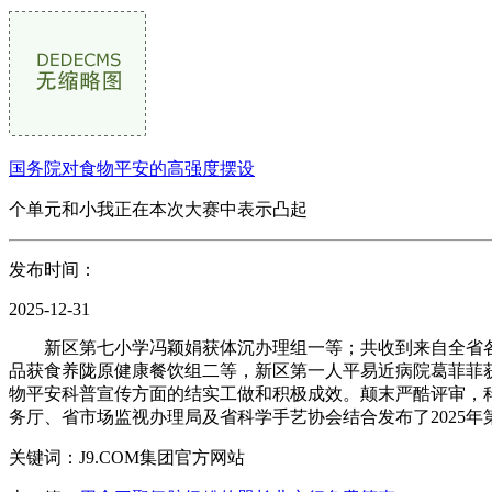
国务院对食物平安的高强度摆设
个单元和小我正在本次大赛中表示凸起
发布时间：
2025-12-31
新区第七小学冯颖娟获体沉办理组一等；共收到来自全省各范
品获食养陇原健康餐饮组二等，新区第一人平易近病院葛菲菲
物平安科普宣传方面的结实工做和积极成效。颠末严酷评审，科
务厅、省市场监视办理局及省科学手艺协会结合发布了2025
关键词：J9.COM集团官方网站