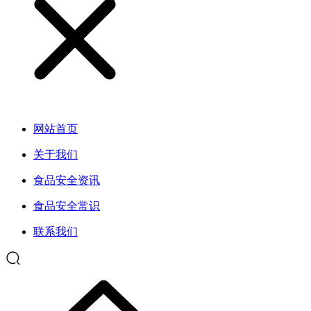
网站首页
关于我们
食品安全资讯
食品安全常识
联系我们