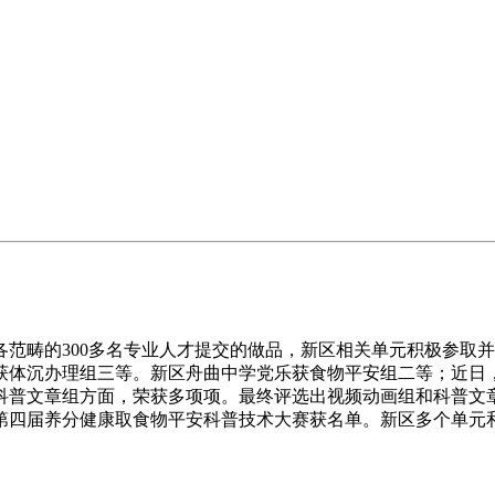
畴的300多名专业人才提交的做品，新区相关单元积极参取并
获体沉办理组三等。新区舟曲中学党乐获食物平安组二等；近日
普文章组方面，荣获多项项。最终评选出视频动画组和科普文章
年第四届养分健康取食物平安科普技术大赛获名单。新区多个单元