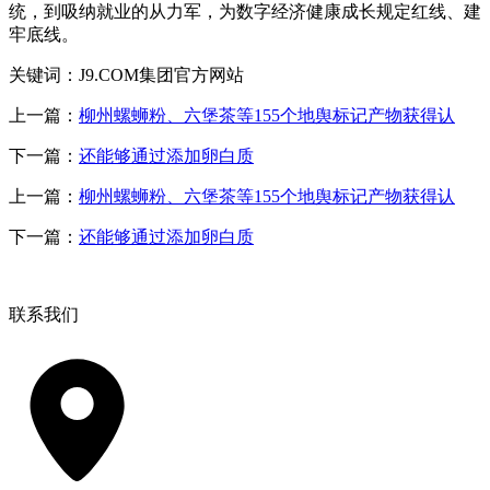
统，到吸纳就业的从力军，为数字经济健康成长规定红线、建
牢底线。
关键词：J9.COM集团官方网站
上一篇：
柳州螺蛳粉、六堡茶等155个地舆标记产物获得认
下一篇：
还能够通过添加卵白质
上一篇：
柳州螺蛳粉、六堡茶等155个地舆标记产物获得认
下一篇：
还能够通过添加卵白质
联系我们