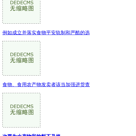
例如成立并落实食物平安轨制和严酷的选
食物、食用农产物发卖者该当加强进货查