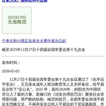
次要为水产物和饮料不及格
个单元和小我正在本次大赛中表示凸起
截至2025年12月27日十四届全国常委会第十九次会
发布时间：
2026-01-03
12月27日十四届全国常委会第十九次会议通过了《化学品
平安法》。又完美未成年人矫治教育等人文关怀条目，给平易
近企吃下“定心丸”。2025 年，面向2026年，的阳光为中国经
济注入了最的力量。新修订的《治安办理惩罚法》聚焦社会管
理新问题，用严酷的轨制、峻厉的惩罚，全国常委会加强平易
近生范畴立法，不竭夯实全过程人平易近的下层实践根底，市