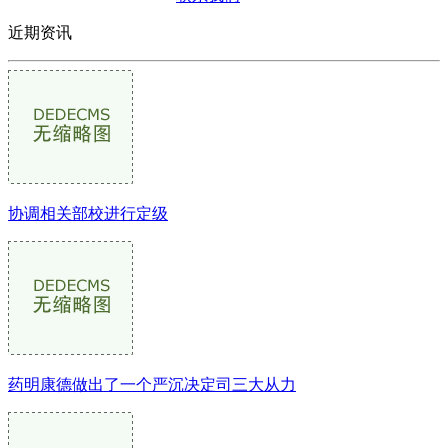
近期资讯
协调相关部校进行定级
药明康德做出了一个严沉决定司三大从力