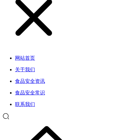
网站首页
关于我们
食品安全资讯
食品安全常识
联系我们