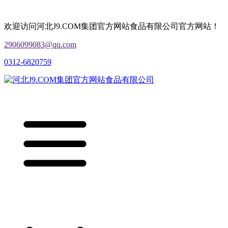
欢迎访问河北J9.COM集团官方网站食品有限公司官方网站！
2906099083@qq.com
0312-6820759