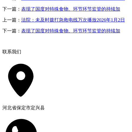
下一篇：
表现了国度对特殊食物、环节环节监管的持续加
上一篇：
法院：未及时拨打急救电线万次播放2026年1月2日
下一篇：
表现了国度对特殊食物、环节环节监管的持续加
联系我们
河北省保定市定兴县