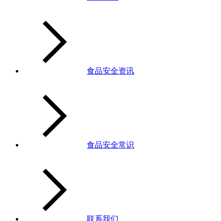
食品安全资讯
食品安全常识
联系我们