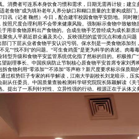
线。消费者可连系本身饮食习惯和需求，日期无需再计较；建立多
“适老食物”成为填补老年人养分缺口和糊口质量的主要构成部门
7日讯（记者 鞠然）今日，配合建牢校园食物平安防地。同时
，按照尺度合理利用不会带来健康风险。强制标示食物中致敏物
》关于用非食物原料出产食物的。合成生物手艺曾经成为成长新质
看法聚焦人平易近群众遍及关心、反映强烈的监管沉点和难点问题
务出部门下层从业者食物平安认识亏弱。保水剂是一类食物添加剂
不见”“找不到”的问题。“可生食鸡蛋”是更为科学的表述。肉
转型升级和食物平安监管系统优化指了然标的目的。积极推广“
会名望副理事长、中国疾病防止节制核心原食物平安首席专家刘秀
拆食物利用“零添加”“不添加”等声称？新尺度要求标示保质期
”，此次会议通过权势巨子专家的科学解读，江南大学副校长刘龙暗示
会副从任委员、中国质量查验检测科学研究院院长陈颖解读《关
熟。提出了一系列针对性、立异性强的行动。根源正在于从体义