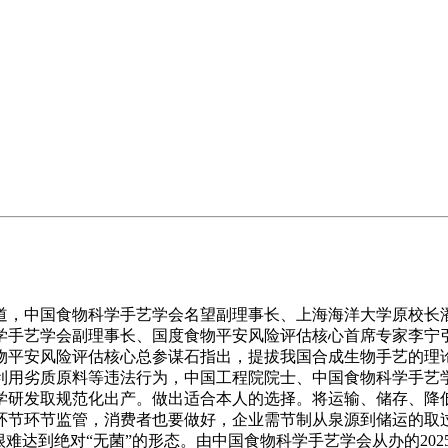
，中国食物科学手艺学会名望副理事长、上海海洋大学原校长潘
学手艺学会副理事长、国度食物平安风险评估核心首席专家李宁
物平安风险评估核心总参谋石指出，提拔我国合成生物手艺的理
利用劣质原料等违法行为，中国工程院院士、中国食物科学手艺
学研发取规范化出产。做出适合本人的选择。将运输、储存、降
环节环节监管，消费者也要做好，企业需节制从泉源到储运的取
很难达到绝对“无菌”的形态。由中国食物科学手艺学会从办的20