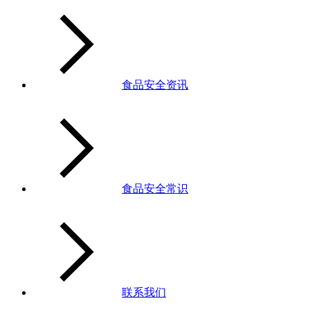
食品安全资讯
食品安全常识
联系我们