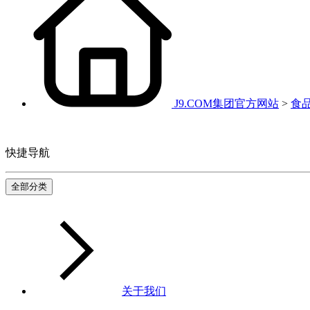
J9.COM集团官方网站
>
食
快捷导航
全部分类
关于我们