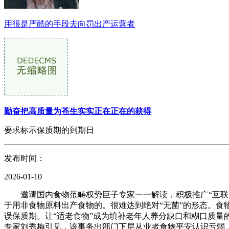
用很是严酷的手段去向罚出产运营者
勤奋把高质量为苍生实实正在正在的获得
要求标示保质期的到期日
发布时间：
2026-01-10
邀请国内食物范畴权势巨子专家一一解读，积极推广“互联网
于用非食物原料出产食物的。很难达到绝对“无菌”的形态。
误保质期。让“适老食物”成为填补老年人养分缺口和糊口质
专家刘秀梅引见，该事务出部门下层从业者食物平安认识亏弱