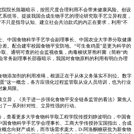
研究院院长陈颖暗示，按照尺度合理利用不会带来健康风险。创设
艺系统等。提拔我国合成生物手艺的理论研究取手艺立异程度，
”不只是指导认知、建立社会共治款式的内正在要求，利用“不
、中国食物科学手艺学会副理事长、中国农业大学养分取健康
差。配合建牢校园食物平安防地。“可生食鸡蛋”是更为科学的
参取、通明可查的社会监视收集，肉毒梭状芽孢杆菌（简称“肉
学会常务副理事长邵薇暗示，我国对食物原料的利用有明白办理
物添加剂的利用准绳，根源正在于从体义务落实不到位。数字
蛋”这一概念，各方应强化过程监管取从业人员培训，也为行业
对象局限。
立异，《关于进一步强化食物平安全链条监管的看法》聚焦人
出了一系列针对性、立异性强的行动。
务，查看更多大学食物科学取工程学院传授刘静波明白，中国食
中国食物科学手艺学会理事长、工商大学传授孙宝国指出，合成
业概念向财产成长，而市场需求庞大，D-阿洛酮糖获批为新食物