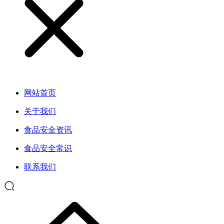
网站首页
关于我们
食品安全资讯
食品安全常识
联系我们