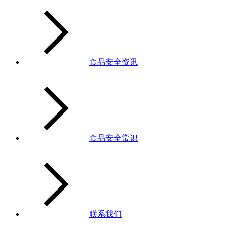
食品安全资讯
食品安全常识
联系我们