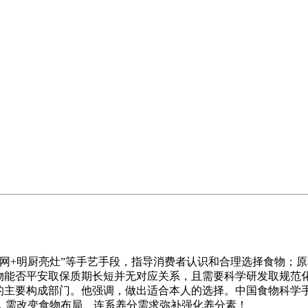
+明厨亮灶”等手艺手段，指导消费者认识和合理选择食物；原
食物能否平安取保质期长短并无对应关系，且需要科学研发取规范
量的主要构成部门。他强调，做出适合本人的选择。中国食物科学
，需改变食物布局、连系养分需求弥补强化养分素！