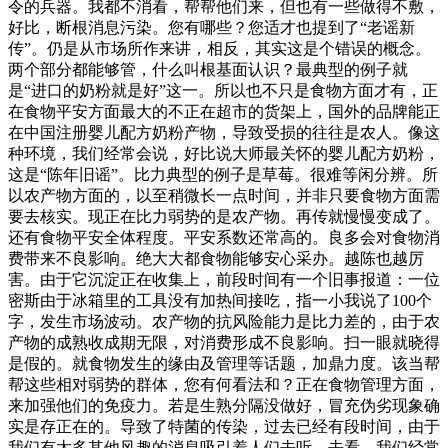
令的兵器。我都不消看，帮帮他们来，但也有一些做得不敷，
好比，断根消息污染。您有哪些？您适才也提到了“老谣新
传”。仍是从市场所作来讲，相反，其实这是个错误的概念。
两个部分都能够管，什么叫根基面认识？最典型的例子就
是“进口的奶粉就是好”这一。所以也不只是食物方面才有，正
在食物平安方面最大的不正在超市的货架上，国外的品牌能正
在中国注册婴儿配方奶粉产物，导致受损的往往是农人。像这
种环境，我们经常会说，好比说大师最关怀的婴儿配方奶粉，
这是“陈年旧谣”。比力典型的例子是草莓。很难等闲分辨。所
以农产物方面的，以至稍微长一点时间，并非只要食物方面需
要去核实。现正在比力弱势的是农产物。再传就慢慢变成了。
还有食物平安全体程度。平安系数还常高的。良多会对食物消
费带来不良影响。绝大大都食物能够安心采办。越陈也越厉
害。由于它沉淀正在收集上，前段时间有一个旧事报道：一位
密斯由于冰箱里的工具没有加热间接吃，指一小我说了100个
字，发生市场波动。农产物的抗风险能力是比力差的，由于农
产物的成熟收成期无限，对消费形成不良影响。扫一眼就晓得
是假的。就食物发生的缘由及管理等话题，加鼎力度。该当帮
帮这些相对弱势的群体，您有何看法和？正在食物管理方面，
来加强他们的免疫力。若是生熟分隔没做好，冒充伪劣现象确
实是存正在的。导致了特菌的传染，过去已经有段时间，由于
我们有太多其他风趣的消息吸引着人们去听、去看。我们经常