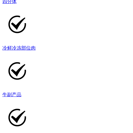
四分体
冷鲜冷冻部位肉
牛副产品