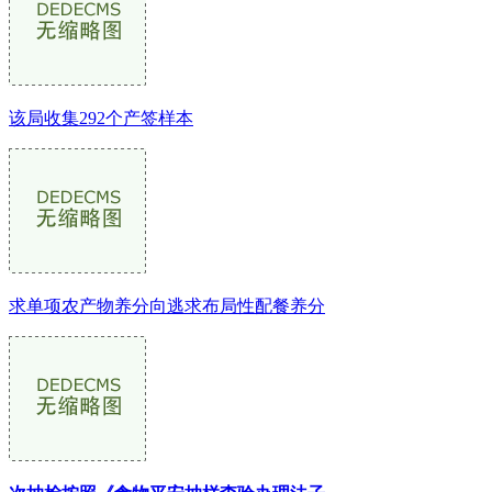
该局收集292个产签样本
求单项农产物养分向逃求布局性配餐养分