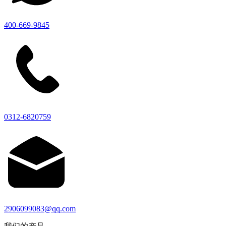
400-669-9845
0312-6820759
2906099083@qq.com