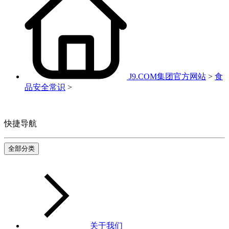
J9.COM集团官方网站
>
食
品安全常识
>
快捷导航
全部分类
关于我们