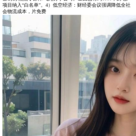
项目纳入“白名单”。4）低空经济：财经委会议强调降低全社
会物流成本，片免费