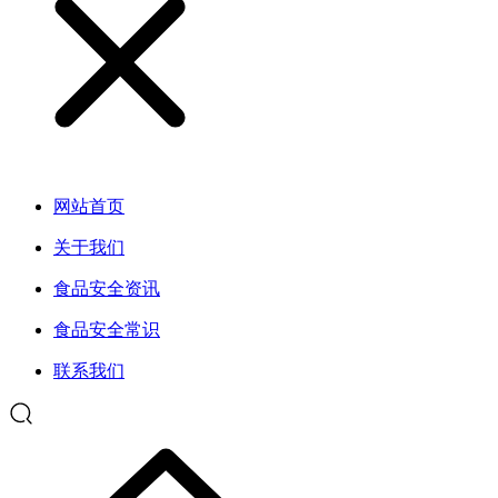
网站首页
关于我们
食品安全资讯
食品安全常识
联系我们