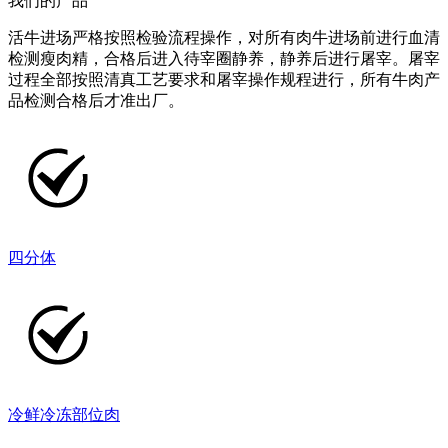
我们的产品
活牛进场严格按照检验流程操作，对所有肉牛进场前进行血清
检测瘦肉精，合格后进入待宰圈静养，静养后进行屠宰。屠宰
过程全部按照清真工艺要求和屠宰操作规程进行，所有牛肉产
品检测合格后才准出厂。
四分体
冷鲜冷冻部位肉