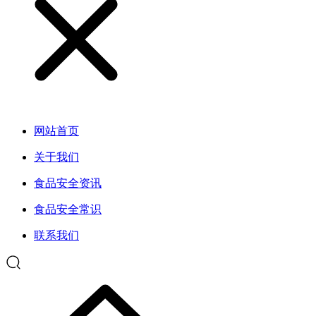
网站首页
关于我们
食品安全资讯
食品安全常识
联系我们