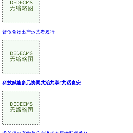
督促食物出产运营者履行
科技赋能多元协同共治共享”共话食安