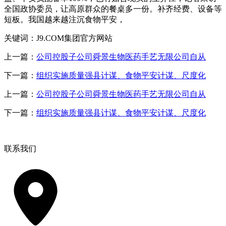
全国政协委员，让高原群众的餐桌多一份。补齐经费、设备等
短板。我国越来越注沉食物平安，
关键词：J9.COM集团官方网站
上一篇：
公司控股子公司舜景生物医药手艺无限公司自从
下一篇：
组织实施质量强县计谋、食物平安计谋、尺度化
上一篇：
公司控股子公司舜景生物医药手艺无限公司自从
下一篇：
组织实施质量强县计谋、食物平安计谋、尺度化
联系我们