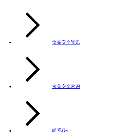
食品安全资讯
食品安全常识
联系我们