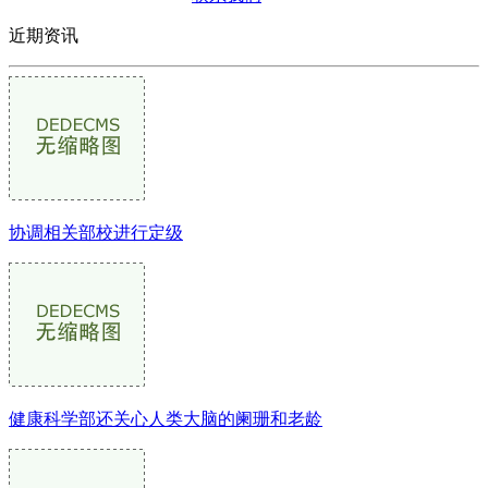
近期资讯
协调相关部校进行定级
健康科学部还关心人类大脑的阑珊和老龄