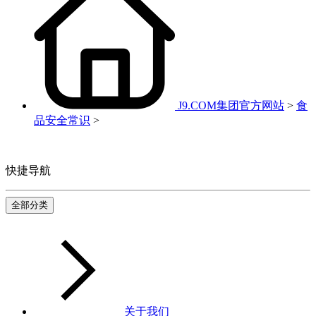
J9.COM集团官方网站
>
食
品安全常识
>
快捷导航
全部分类
关于我们