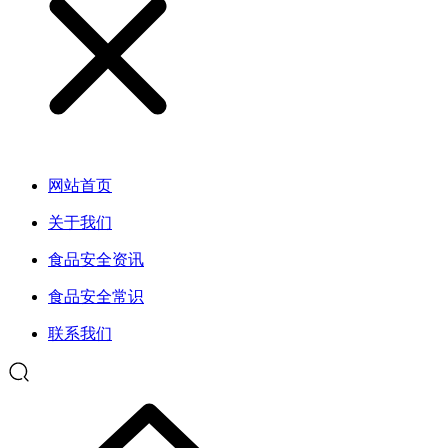
网站首页
关于我们
食品安全资讯
食品安全常识
联系我们