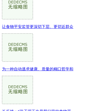
让食物平安监管更深切下层、更切近群众
为一种自动逃求健康、质量的糊口哲学和