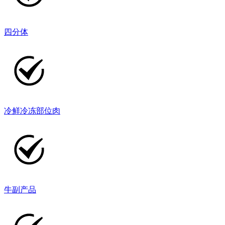
四分体
冷鲜冷冻部位肉
牛副产品