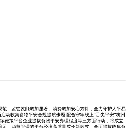
范、监管效能愈加显著、消费愈加安心方针，全力守护人平易
启动收集食物平安合规提质步履 配合守牢线上“舌尖平安”杭州
持续鞭策平台企业提拔食物平安办理程度等三方面行动，将成立
暗示，聪慧管理的平台经济高质量成长新款式。全面提拔收集食