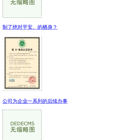
制了绝对平安、的栖身？
公司为企业一系列的后续办事