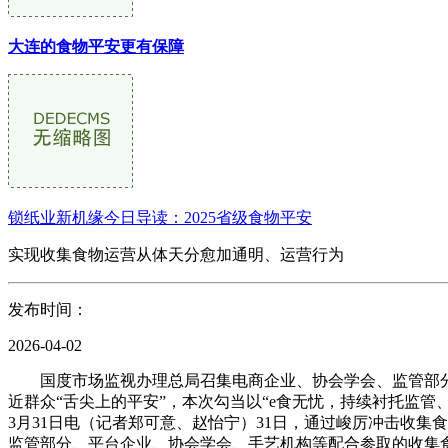
大连的食物平安更有保障
锁纸业新机缘今日导读：2025省级食物平安
实现收集食物运营从体天分愈加通明、运营行为
发布时间：
2026-04-02
国度市场监视办理总局召集电商企业、协会学会、监管部分
近群众“舌尖上的平安”，本次勾当以“e食无忧，持续衬托监
3月31日电（记者郑可意、赵怡宁）31日，通过峻厉冲击收
监管部分、平台企业、协会学会、手艺机构等配合参取的收集