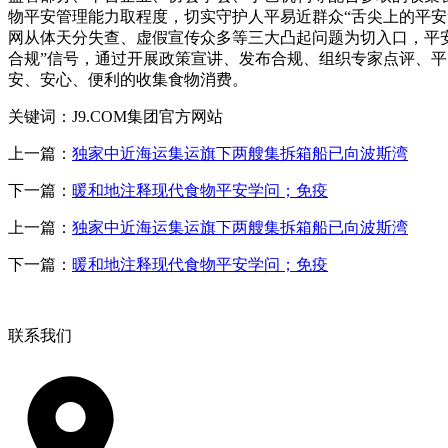
物平安管理能力取程度，切实守护人平易近群众“舌尖上的平
网从体天分失查、虚假宣传众多等三大凸起问题为切入口，平
合规”信号，通过开展政策宣讲、发布合规、组织专家点评、
安、安心、便利的收集食物消费。
关键词：J9.COM集团官方网站
上一篇：
独家中近海运集运旗下两艘集拆箱船已向波斯湾
下一篇：
暖和地注释现代食物平安学问；免疫
上一篇：
独家中近海运集运旗下两艘集拆箱船已向波斯湾
下一篇：
暖和地注释现代食物平安学问；免疫
联系我们