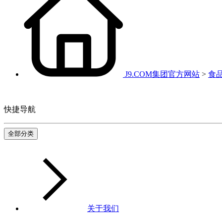
J9.COM集团官方网站
>
食
快捷导航
全部分类
关于我们