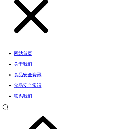
网站首页
关于我们
食品安全资讯
食品安全常识
联系我们