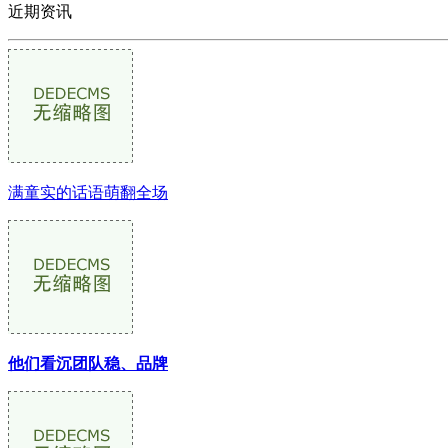
近期资讯
满童实的话语萌翻全场
他们看沉团队稳、品牌