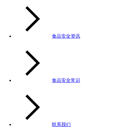
食品安全资讯
食品安全常识
联系我们