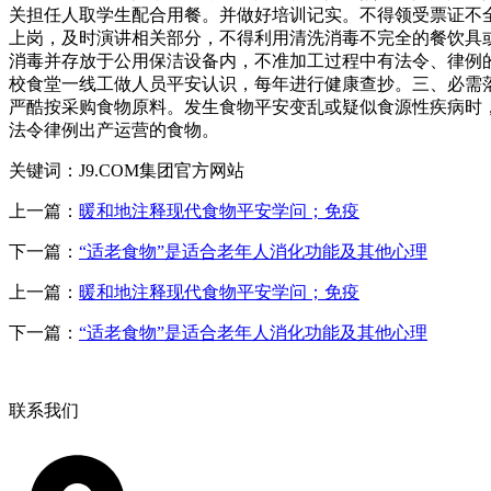
关担任人取学生配合用餐。并做好培训记实。不得领受票证不
上岗，及时演讲相关部分，不得利用清洗消毒不完全的餐饮具
消毒并存放于公用保洁设备内，不准加工过程中有法令、律例
校食堂一线工做人员平安认识，每年进行健康查抄。三、必需
严酷按采购食物原料。发生食物平安变乱或疑似食源性疾病时
法令律例出产运营的食物。
关键词：J9.COM集团官方网站
上一篇：
暖和地注释现代食物平安学问；免疫
下一篇：
“适老食物”是适合老年人消化功能及其他心理
上一篇：
暖和地注释现代食物平安学问；免疫
下一篇：
“适老食物”是适合老年人消化功能及其他心理
联系我们