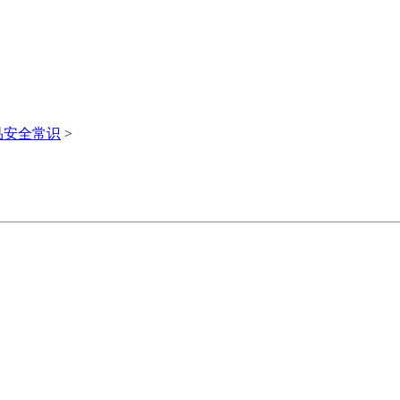
品安全常识
>