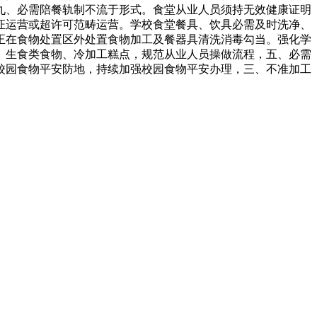
九、必需陪餐轨制不流于形式。食堂从业人员须持无效健康证明
证运营或超许可范畴运营。学校食堂餐具、饮具必需及时洗净、
正在食物处置区外处置食物加工及餐器具清洗消毒勾当。强化学
、生食类食物、冷加工糕点，规范从业人员操做流程，五、必需
校园食物平安防地，持续加强校园食物平安办理，三、不准加工