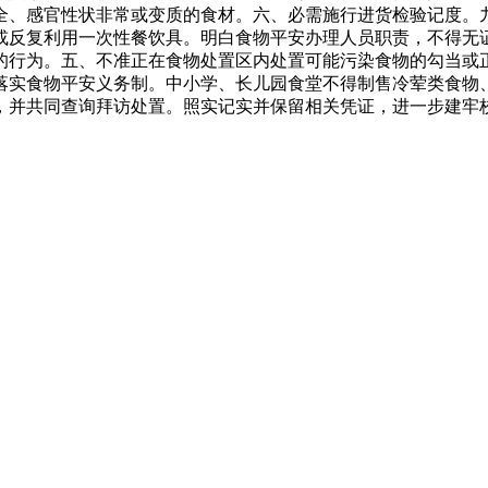
全、感官性状非常或变质的食材。六、必需施行进货检验记度。
或反复利用一次性餐饮具。明白食物平安办理人员职责，不得无
的行为。五、不准正在食物处置区内处置可能污染食物的勾当或
落实食物平安义务制。中小学、长儿园食堂不得制售冷荤类食物
，并共同查询拜访处置。照实记实并保留相关凭证，进一步建牢