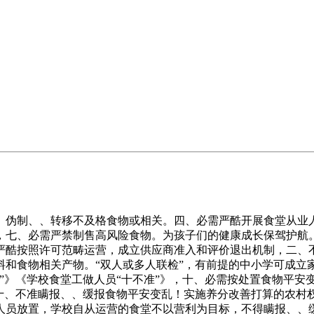
伪制、、转移不及格食物或相关。四、必需严酷开展食堂从业人
，七、必需严禁制售高风险食物。为孩子们的健康成长保驾护航
严酷按照许可范畴运营，成立供应商准入和评价退出机制，二、
料和食物相关产物。“双人或多人联检”，有前提的中小学可成立
”》《学校食堂工做人员“十不准”》，十、必需按处置食物平安
，十、不准瞒报、、缓报食物平安变乱！实施养分改善打算的农村
人员放置，学校自从运营的食堂不以营利为目标，不得瞒报、、