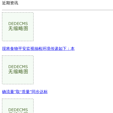
近期资讯
现将食物平安监视抽检环境传递如下：本
确流量”取“质量”同步达标