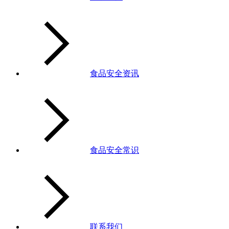
食品安全资讯
食品安全常识
联系我们