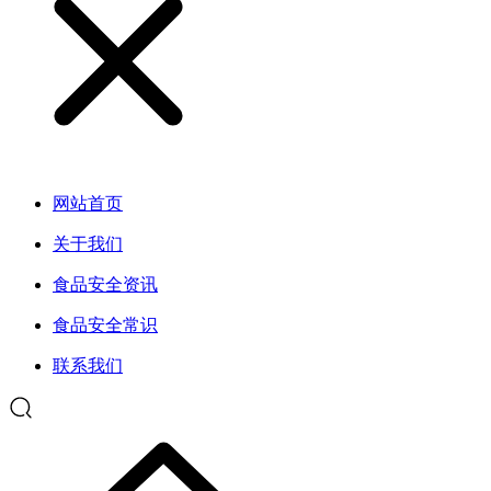
网站首页
关于我们
食品安全资讯
食品安全常识
联系我们