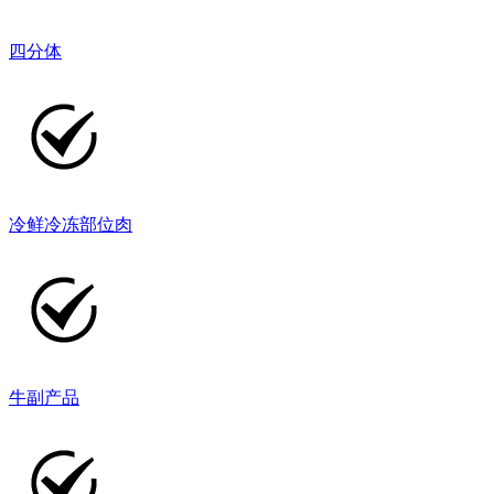
四分体
冷鲜冷冻部位肉
牛副产品