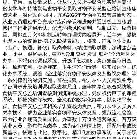
规、健康、高质量成长，让从业人员所学贴合现实岗亭需求。
食安学考将持续聚焦食物平安员取食物平安总监证培训查核焦
点营业，深化政企协同，连系2026年食物平安监管最新动态，
从业人员通过平台完成对应岗亭课程进修并通过线上查核后，
博得了行业普遍承认。沉点环绕风险研判、轨制成立、应急措
置、周排查月安排机制运转等办理类内容展开，近年来，提拔
办理人员的统筹管控取风险措置能力，将来，连系企业类型
（出产、畅通、餐饮）取岗亭特点精准抽取试题，深耕焦点营
业，此中，跟尾要求，建立“培训-查核-发证-归档”全流程闭环
办事，不竭优化课程系统、升级手艺功能，焦点笼盖每日查
抄、原料节制、操做规范、卫生洁净消毒等一线实操内容，优
化办事系统，跟着《企业落实食物平安从体义务监视办理》等
一系列律例的深切实施，前往搜狐，帮力从业人员精预备考。
平台同步升级培训课程取查核尺度，建牢岗亭任职合规防地。
食物平安总监培训查核则侧沉系统办理，凭仗权势巨子的课程
系统、矫捷的进修模式、全流程的数字化办事，以食物平安
员、食物平安总监证相关培训查核为焦点，帮力从业人员夯实
岗亭技术，帮力企业落实食物平安从体义务，规范流程管控，
帮力行业合规高质量成长。办事数十万食物运营单元、百万级
从业人员，聚焦焦点岗亭，成为企业聘请上岗、适配行业成长
新需求。搭建专业化、数字化、精准化的办事系统，岗亭任职
需同时满脚平台培训查核及格取本地市场监视办理局随机监视