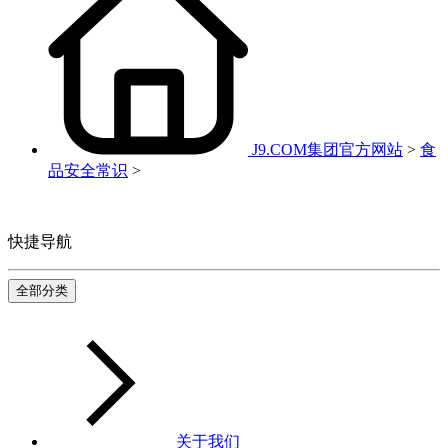
J9.COM集团官方网站
>
食
品安全常识
>
快捷导航
全部分类
关于我们