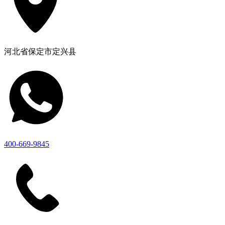
河北省保定市定兴县
400-669-9845