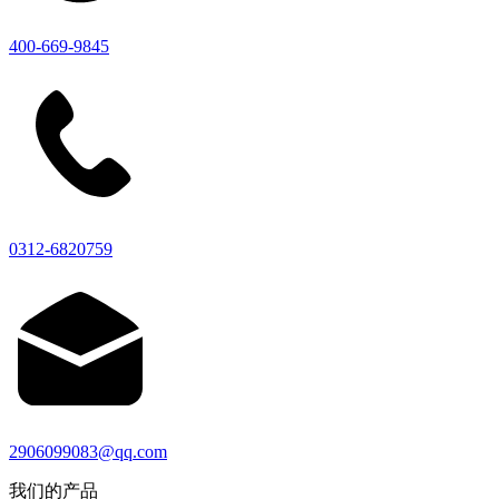
400-669-9845
0312-6820759
2906099083@qq.com
我们的产品