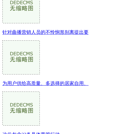
针对曲播营销人员的不怜悯形别离提出要
为用户供给高质量、多选择的居家自用、