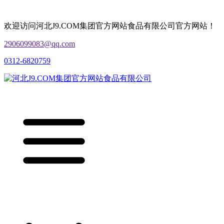
欢迎访问河北J9.COM集团官方网站食品有限公司官方网站！
2906099083@qq.com
0312-6820759