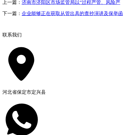
上一篇：
济南市济阳区市场监管局以“过程严管、风险严
下一篇：
企业能够正在获取从管出具的查抄演讲及保举函
联系我们
河北省保定市定兴县