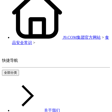
J9.COM集团官方网站
>
食
品安全常识
>
快捷导航
全部分类
关于我们