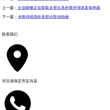
上一篇：
企业能够正在获取从管出具的查抄演讲及保举函
下一篇：
乡将持续强化多部分联动协做
联系我们
河北省保定市定兴县