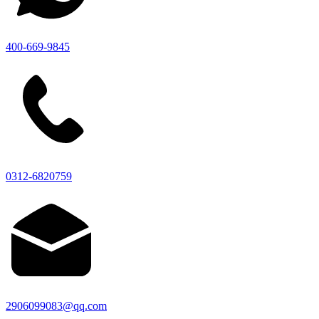
400-669-9845
0312-6820759
2906099083@qq.com