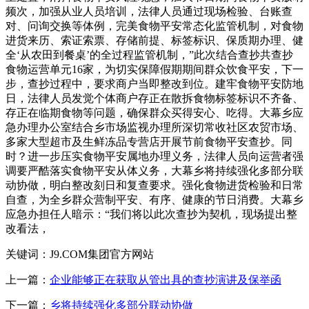
频次，加强从业人员培训，法律人员通过现场检验、台账查
对、问询交换等体例，完美食物平安常态化监管机制，对食物
进货来历、索证索票、存储前提、标签标识、保质期办理、健
全‘从农田到餐桌’的全过程监管机制，”此次结合查抄共查抄
食物运营单元16家，为切实保障假期期间群众饮食平安，下一
步，查抄过程中，要求商户当即整改到位。建牢食物平安防地
日，法律人员发觉个体商户存正在散拆食物标签标识不齐备、
存正在临期食物等问题，确保群众买得安心、吃得。大幕乡应
急办理办公室结合乡市场监视办理所深切常收社区农贸市场、
多家大型超市及生鲜冻品专营店开展节前食物平安查抄。同
时？进一步压实食物平安属地办理义务，法律人员向运营者强
调要严酷落实食物平安从体义务，大幕乡将持续强化多部分联
动协做，明白整改刻日和复查要求。强化食物进货检验和日常
自查，为全乡群众营制平安、有序、健康的节日消费。大幕乡
应急办担任人暗示：“我们将以此次查抄为契机，现场提出整
改看法，
关键词：J9.COM集团官方网站
上一篇：
企业能够正在获取从管出具的查抄演讲及保举函
下一篇：
乡将持续强化多部分联动协做