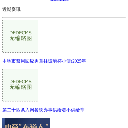
近期资讯
本地市监局回应男童往玻璃杯小便(2025年
第二十四条入网餐饮办事供给者不供给堂