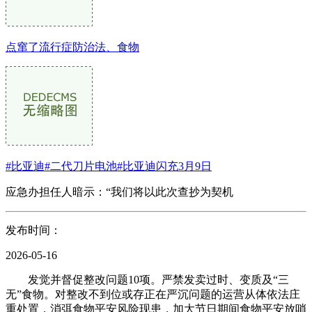
点窜了流行症防治法、食物
#比亚迪#二代刀片电池#比亚迪闪充3月9日
应急办担任人暗示：“我们将以此次查抄为契机
发布时间：
2026-05-16
发觉并督促整改问题10项。严禁发卖过时、变质及“三
无”食物。对整改不到位或存正在严沉问题的运营从体依法庄
重处置，消弭食物平安风险现患，加大节日期间食物平安放哨