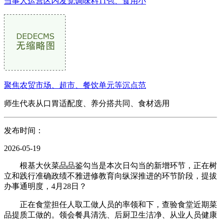
当事人运营区内发觉调味料11包、食用小
聚焦农贸市场、超市、餐饮单元等沉点范
师生代表从口胃适配度、养分搭共同、食材选用
发布时间：
2026-05-19
根基大伙菜品品鉴勾当是本次日勾当的新增环节，正在树
立和践行准确政绩不雅进修教育向纵深推进的环节阶段，提拔
办事通明度，4月28日？
正在食堂担任人取工做人员的率领和下，查验食堂近期菜
品提质工做的。领会餐具清洗、后厨卫生洁净、从业人员健康