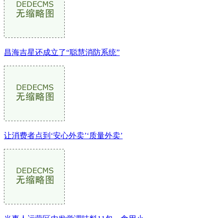
昌海吉星还成立了“聪慧消防系统”
让消费者点到‘安心外卖’‘质量外卖’