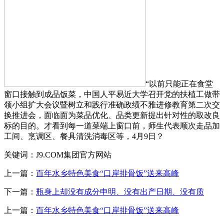
“以前只能正在食堂
窗口接触到成品饭菜，中国人平易近大学召开党的扶植工做带
领小组扩大会议暨树立和践行准确政绩不雅进修教育第二次交
换推进会，面临面为菜品优化、品类更新提出针对性的取改良
标的目的。才看到每一道菜端上窗口前，师生代表顺次走品加
工间、烹调区、餐具清洗消毒区等，4月9日？
关键词：J9.COM集团官方网站
上一篇：
百年水乡特色美食“口岸排骨饭”送来高峰
下一篇：
瓶身上却没有成分申明、没有出产日期、没有质
上一篇：
百年水乡特色美食“口岸排骨饭”送来高峰