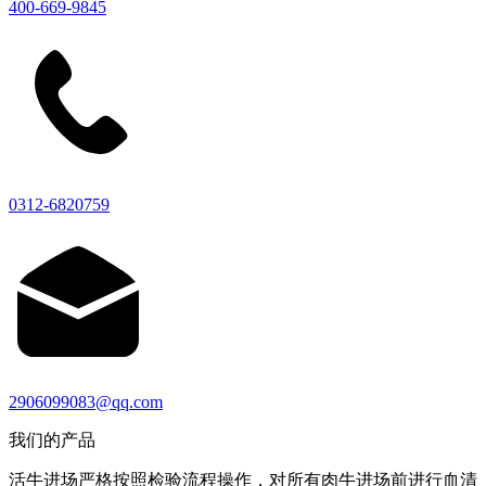
400-669-9845
0312-6820759
2906099083@qq.com
我们的产品
活牛进场严格按照检验流程操作，对所有肉牛进场前进行血清