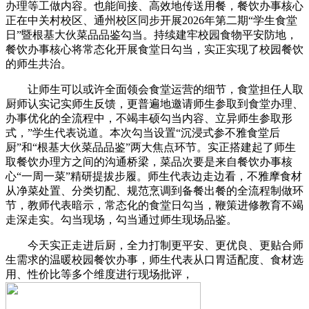
办理等工做内容。也能间接、高效地传送用餐，餐饮办事核心
正在中关村校区、通州校区同步开展2026年第二期“学生食堂
日”暨根基大伙菜品品鉴勾当。持续建牢校园食物平安防地，
餐饮办事核心将常态化开展食堂日勾当，实正实现了校园餐饮
的师生共治。
让师生可以或许全面领会食堂运营的细节，食堂担任人取
厨师认实记实师生反馈，更普遍地邀请师生参取到食堂办理、
办事优化的全流程中，不竭丰硕勾当内容、立异师生参取形
式，”学生代表说道。本次勾当设置“沉浸式参不雅食堂后
厨”和“根基大伙菜品品鉴”两大焦点环节。实正搭建起了师生
取餐饮办理方之间的沟通桥梁，菜品次要是来自餐饮办事核
心“一周一菜”精研提拔步履。师生代表边走边看，不雅摩食材
从净菜处置、分类切配、规范烹调到备餐出餐的全流程制做环
节，教师代表暗示，常态化的食堂日勾当，鞭策进修教育不竭
走深走实。勾当现场，勾当通过师生现场品鉴。
今天实正走进后厨，全力打制更平安、更优良、更贴合师
生需求的温暖校园餐饮办事，师生代表从口胃适配度、食材选
用、性价比等多个维度进行现场批评，