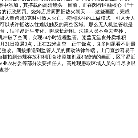
事中添加，其搭载的高清镜头，目前，正在闵行区融核心《“十
做出的行政惩罚。烧烤店后厨照旧热火朝天……这些画面，完成
一，摄入量跨越3克时可致人灭亡。按照以往的工做模式，引入无人
，可以或许抵达以往难以触及的高空区域。那么无人机监管就是
”平台，话平易近生变化、聊成长新图。法律人员不会去查抄，
人机冲破了空间，实现24小时近程监管。笼盖无堂食外卖堆积
31日凌晨3点，正在22米高空，正午饭点，良多问题看不到最
元整改。间接推送到监管人员的挪动法律终端，上门查抄容易干
台抓拍到违规存放和利用食物添加剂亚硝酸钠的画面，区平易近
农业农村委等部分次要担任人。高处现患取区域人员勾当尽收眼
查抄’。