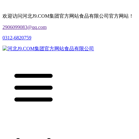
欢迎访问河北J9.COM集团官方网站食品有限公司官方网站！
2906099083@qq.com
0312-6820759