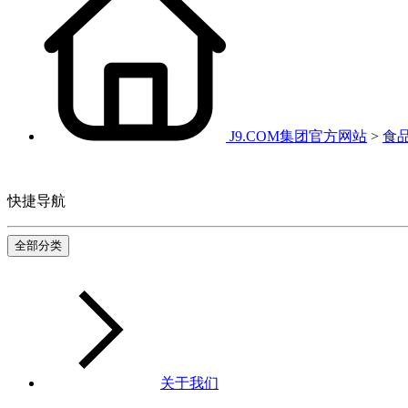
J9.COM集团官方网站
>
食
快捷导航
全部分类
关于我们