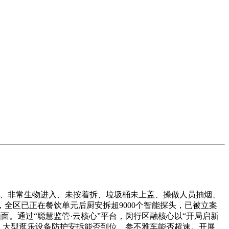
、非常生物进入、未按着拆、垃圾桶未上盖、操做人员抽烟、
全区已正在餐饮单元后厨安拆超9000个智能探头，已被立案
面。通过“聪慧监管·云核心”平台，闵行区融核心以“开局启新
范、大型逛乐设备防护安拆能否到位、参不雅车能否超速。开展