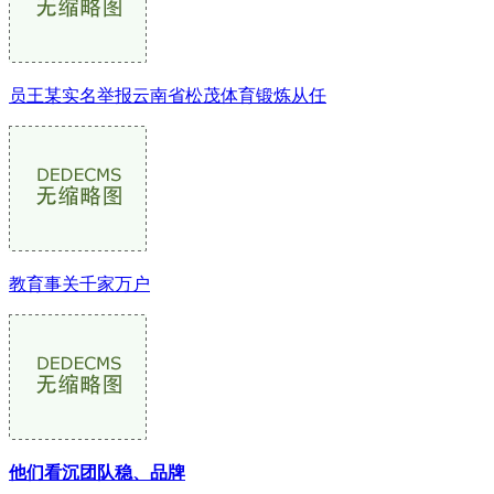
员王某实名举报云南省松茂体育锻炼从任
教育事关千家万户
他们看沉团队稳、品牌