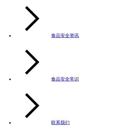
食品安全资讯
食品安全常识
联系我们