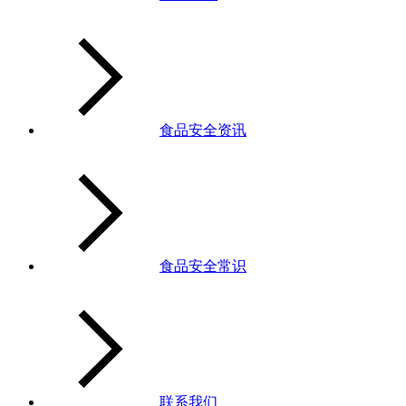
食品安全资讯
食品安全常识
联系我们