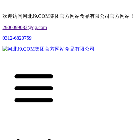
欢迎访问河北J9.COM集团官方网站食品有限公司官方网站！
2906099083@qq.com
0312-6820759