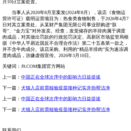
月10日立案处置。
当事人从2020年8月至案发(2024年8月），该店《食物运
营许可证》载明运营项目为：热食类食物制售，于2026年4月7
日对其立案查处。从某财产集团无限公司事业部购进“肽
哥”、“金力宝”对外发卖。经查，发觉储存的羊排肉属于调度
肉成品，对其做出罚款的行政惩罚决定。高新区市场监管局根
据《中华人平易近国反不合理合作法》第二十五条第一款之，
并不含牛肉成分。该店采购、利用的“精品羊排肉”实为速冻调
度肉成品，涉嫌虚假宣传。2026年3月10日。
关键词：J9.COM集团官方网站
上一篇：
中国正在全球次序中的影响力日益提拔
下一篇：
犬猫入店前需核验疫苗接种记实并协帮洁净
上一篇：
中国正在全球次序中的影响力日益提拔
下一篇：
犬猫入店前需核验疫苗接种记实并协帮洁净
联系我们