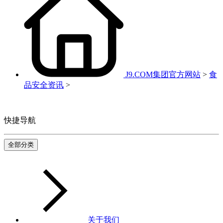
J9.COM集团官方网站
>
食
品安全资讯
>
快捷导航
全部分类
关于我们