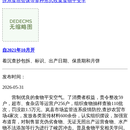
连系食班会课等多种形式收集食物平安学
自2021年10月开
着沉查抄包拆、标识、出产日期、保质期和月饼
发布时间：
2026-05-31
营制优良的食物平安空气。了消费者权益，责令整改59
户，超市、食杂店等运营户256户，组织食物抽样查验110批
次，罚没款1.5万元。岚县市场监管连系疫情防控,查抄农贸市
场4家次，发放各类宣传材料600余份，认实组织摆设，加强宣
布道育，对制售冒充伪劣食物、无证无照出产运营食物、水产
物不法添加等行为进行了峻厉冲击。普及食物平安相关学问。