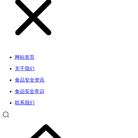
网站首页
关于我们
食品安全资讯
食品安全常识
联系我们