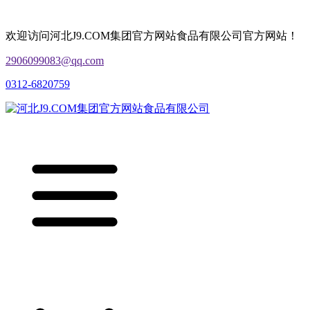
欢迎访问河北J9.COM集团官方网站食品有限公司官方网站！
2906099083@qq.com
0312-6820759