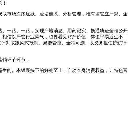
长！
取市场次序底线。疏堵连系、分析管理，唯有监管立严规、企
、一路、一路，实现产地消息、用药记实、畅通轨迹全程公开
，相信以严管行业风气，也要看见财产价值、体恤平易近生不
端化评判取跟风式抵制。泉源管控、全程可溯。以义务担任护航行
营销环节环节，
生的。本钱裹挟下的好处至上，自动本身消费权益；让特色富