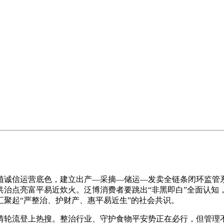
信运营底色，建立出产—采摘—储运—发卖全链条闭环监管系
共治点亮富平易近炊火。泛博消费者要跳出“非黑即白”全面认知
聚起“严整治、护财产、惠平易近生”的社会共识。
流登上热搜。整治行业、守护食物平安势正在必行，但管理不克