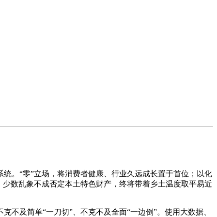
统。“零”立场，将消费者健康、行业久远成长置于首位；以化
，少数乱象不成否定本土特色财产，终将带着乡土温度取平易近
不及简单“一刀切”、不克不及全面“一边倒”。使用大数据、