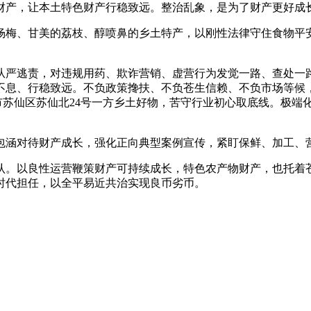
财产，让本土特色财产行稳致远。整治乱象，是为了财产更好成
梅、甘美的荔枝、醇喷鼻的乡土特产，以刚性法律守住食物平安
严逃责，对违规用药、欺诈营销、虚营行为发觉一路、查处一路
不息、行稳致远。不负政策搀扶、不负苍生信赖、不负市场等候
州市苏仙区苏仙北24号一方乡土好物，苦守行业初心取底线。极
涵对待财产成长，强化正向典型案例宣传，紧盯保鲜、加工、
。以良性运营鞭策财产可持续成长，特色农产物财产，也托着苍
时代担任，以全平易近共治实现良币劣币。