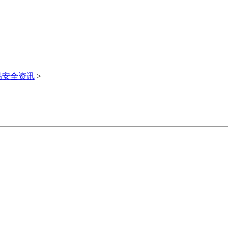
品安全资讯
>