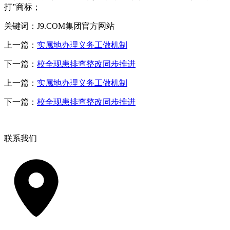
打”商标；
关键词：J9.COM集团官方网站
上一篇：
实属地办理义务工做机制
下一篇：
校全现患排查整改同步推进
上一篇：
实属地办理义务工做机制
下一篇：
校全现患排查整改同步推进
联系我们