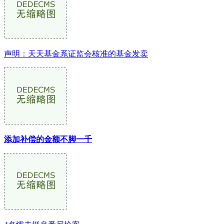
声明：天天基金系证监会核准的基金发卖
添加补偿的金额不脚一千