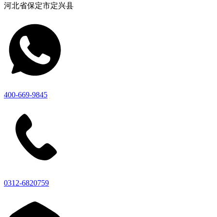
河北省保定市定兴县
400-669-9845
0312-6820759