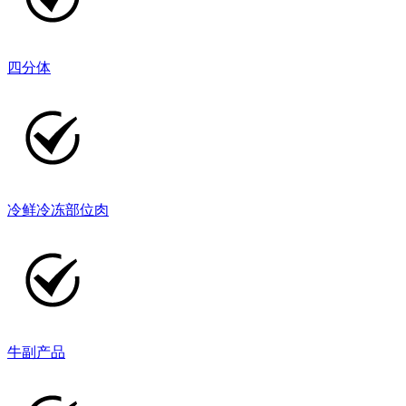
四分体
冷鲜冷冻部位肉
牛副产品