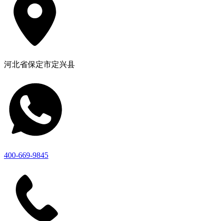
河北省保定市定兴县
400-669-9845