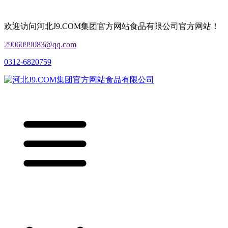
欢迎访问河北J9.COM集团官方网站食品有限公司官方网站！
2906099083@qq.com
0312-6820759