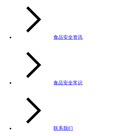
食品安全资讯
食品安全常识
联系我们