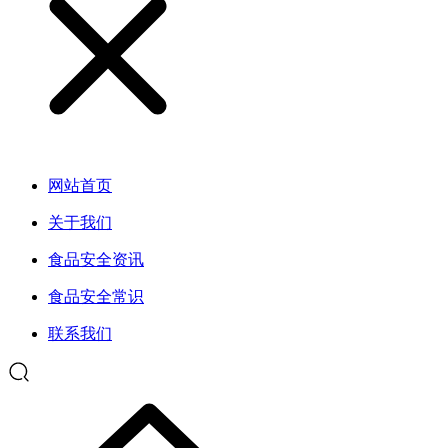
网站首页
关于我们
食品安全资讯
食品安全常识
联系我们