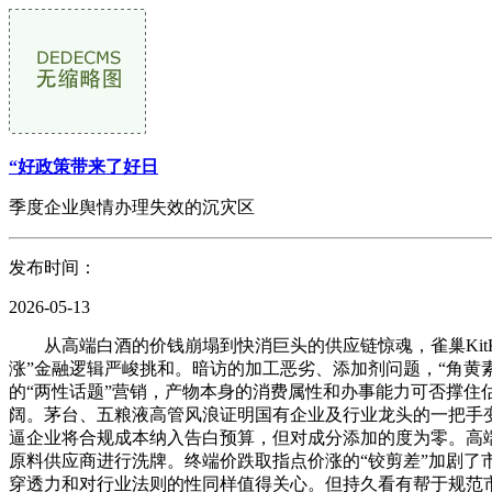
“好政策带来了好日
季度企业舆情办理失效的沉灾区
发布时间：
2026-05-13
从高端白酒的价钱崩塌到快消巨头的供应链惊魂，雀巢KitK
涨”金融逻辑严峻挑和。暗访的加工恶劣、添加剂问题，“角黄
的“两性话题”营销，产物本身的消费属性和办事能力可否撑
阔。茅台、五粮液高管风浪证明国有企业及行业龙头的一把手变
逼企业将合规成本纳入告白预算，但对成分添加的度为零。高端
原料供应商进行洗牌。终端价跌取指点价涨的“铰剪差”加剧了市
穿透力和对行业法则的性同样值得关心。但持久看有帮于规范市