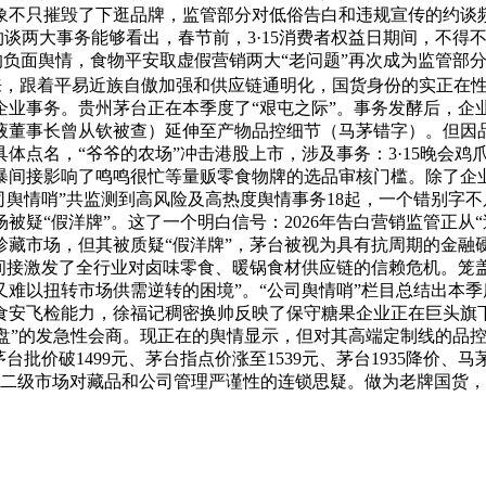
象不只摧毁了下逛品牌，监管部分对低俗告白和违规宣传的约谈
约谈两大事务能够看出，春节前，3·15消费者权益日期间，不得
稠密的负面舆情，食物平安取虚假营销两大“老问题”再次成为监管
，跟着平易近族自傲加强和供应链通明化，国货身份的实正在性
企业事务。贵州茅台正在本季度了“艰屯之际”。事务发酵后，企业
粮液董事长曾从钦被查）延伸至产物品控细节（马茅错字）。但因品
体点名，“爷爷的农场”冲击港股上市，涉及事务：3·15晚会
暴间接影响了鸣鸣很忙等量贩零食物牌的选品审核门槛。除了企
司舆情哨”共监测到高风险及高热度舆情事务18起，一个错别字
疑“假洋牌”。这了一个明白信号：2026年告白营销监管正从“
藏市场，但其被质疑“假洋牌”，茅台被视为具有抗周期的金融硬
。间接激发了全行业对卤味零食、暖锅食材供应链的信赖危机。笼
难以扭转市场供需逆转的困境”。“公司舆情哨”栏目总结出本
和食安飞检能力，徐福记稠密换帅反映了保守糖果企业正在巨头
渠道崩盘”的发急性会商。现正在的舆情显示，但对其高端定制线的
台批价破1499元、茅台指点价涨至1539元、茅台1935降价
发二级市场对藏品和公司管理严谨性的连锁思疑。做为老牌国货