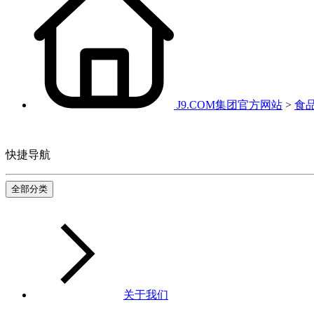
J9.COM集团官方网站
>
食
快捷导航
全部分类
关于我们