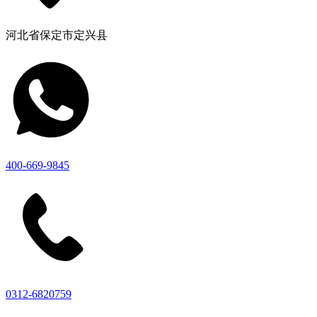
河北省保定市定兴县
400-669-9845
0312-6820759