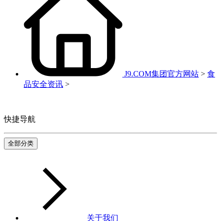
J9.COM集团官方网站
>
食
品安全资讯
>
快捷导航
全部分类
关于我们