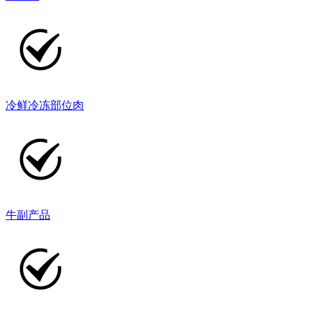
冷鲜冷冻部位肉
牛副产品