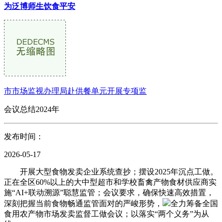
为泛博师生饮食平安
市市场监视办理局赴供餐单元开展专项监
会议总结2024年
发布时间：
2026-05-17
开展大型食物发卖企业系统查抄；摆设2025年沉点工做。
正在全区60%以上的大中型超市和学校畜禽产物食材供应商实
施“AI+联动溯源”聪慧监管；会议要求，确保快速高效措置，
深刻把握当前食物畅通监管面对的严峻形势，
全力筹备全国
食用农产物市场发卖监督工做会议；以落实“两个义务”为从