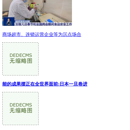
商场超市、连锁运营企业等为沉点场合
能的成果摆正在全世界面前:日本一旦卷进