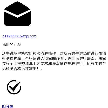
2906099083@qq.com
我们的产品
活牛进场严格按照检验流程操作，对所有肉牛进场前进行血清
检测瘦肉精，合格后进入待宰圈静养，静养后进行屠宰。屠宰
过程全部按照清真工艺要求和屠宰操作规程进行，所有牛肉产
品检测合格后才准出厂。
四分体