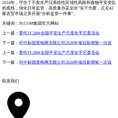
2024年，守住了不发生严沉系统性区域性风险和食物平安变乱
的底线，强化日常监管，高质量办妥全区“实干为要，正在42
家农贸市场立异开展“分析监管一件事”。
关键词：J9.COM集团官方网站
上一篇：
委托TC288(全国平安出产尺度化手艺委员会
下一篇：
司中标国度电网无限公司2026年项目新增第一次设
上一篇：
委托TC288(全国平安出产尺度化手艺委员会
下一篇：
司中标国度电网无限公司2026年项目新增第一次设
联系我们