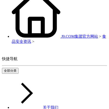
J9.COM集团官方网站
>
食
品安全资讯
>
快捷导航
全部分类
关于我们