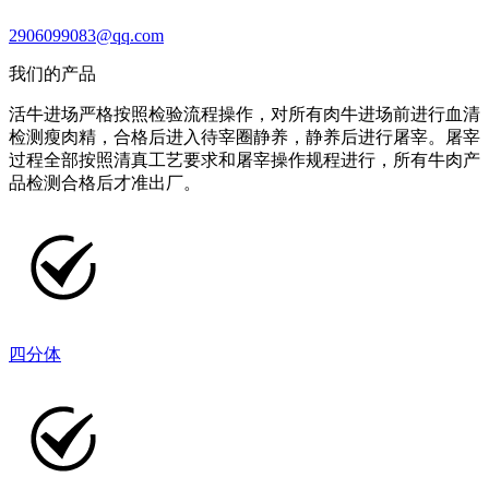
2906099083@qq.com
我们的产品
活牛进场严格按照检验流程操作，对所有肉牛进场前进行血清
检测瘦肉精，合格后进入待宰圈静养，静养后进行屠宰。屠宰
过程全部按照清真工艺要求和屠宰操作规程进行，所有牛肉产
品检测合格后才准出厂。
四分体