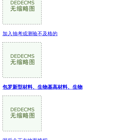
加入抽考或测验不及格的
包罗新型材料、生物基高材料、生物