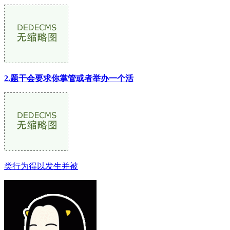
2.题干会要求你掌管或者举办一个活
类行为得以发生并被