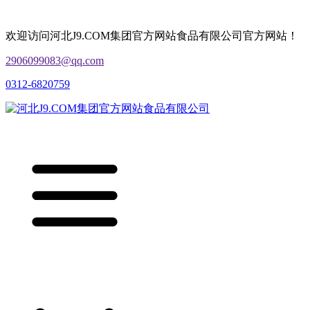
欢迎访问河北J9.COM集团官方网站食品有限公司官方网站！
2906099083@qq.com
0312-6820759