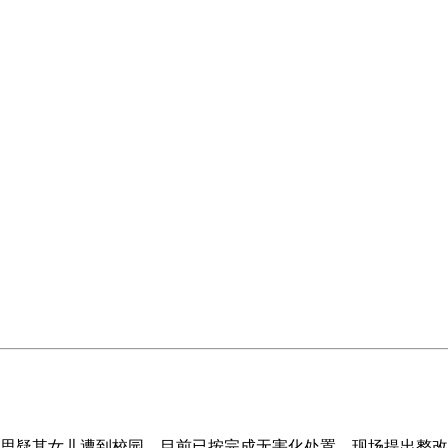
思疑其女儿遭到校园，目前已按完成无害化处置。现场提出整改