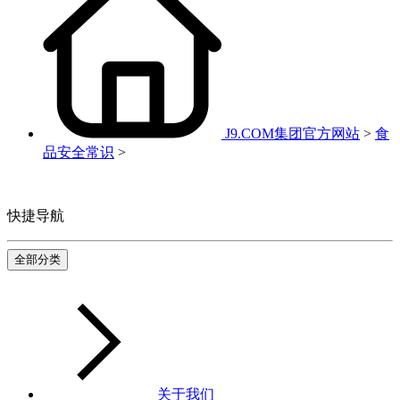
J9.COM集团官方网站
>
食
品安全常识
>
快捷导航
全部分类
关于我们