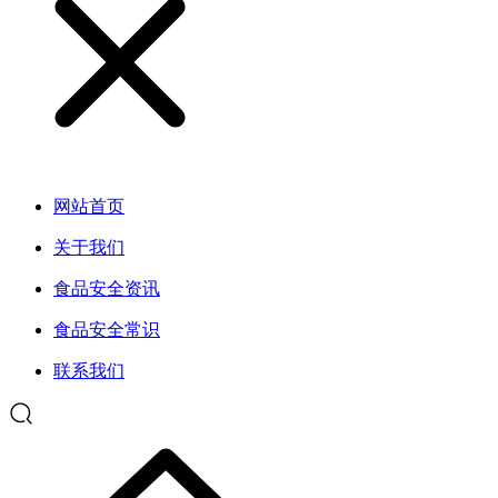
网站首页
关于我们
食品安全资讯
食品安全常识
联系我们