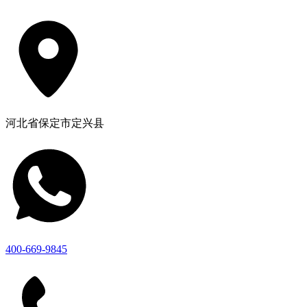
河北省保定市定兴县
400-669-9845