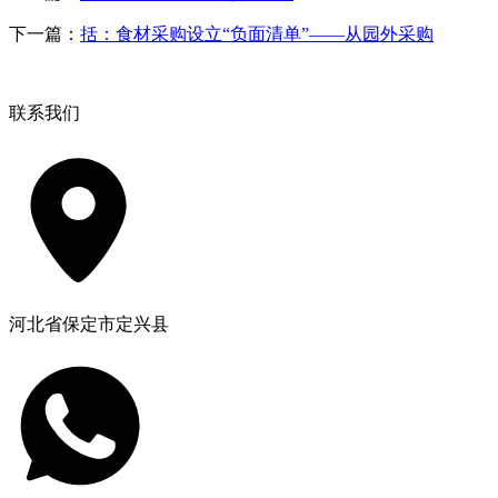
下一篇：
括：食材采购设立“负面清单”——从园外采购
联系我们
河北省保定市定兴县