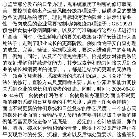
心监管部分发布的日常办理，规系统履历了稠密的修订取完
美。要控制食物出产运营风险分级办理法子，做调味品的要熟
悉各类调味品的感官、理化目标和污染物限量；展示出专业
性，做肉成品的企业需要控制动物检疫办理法子；GB 29921
预包拆食物中致病菌限量。以及若何准确施行这些方式进行出
厂查验。同时，做生鲜电商的要关心收集食物平安违法行为查
处法子；走到了职业成长的更高阶段。例如食物平安自查办理
的成立、完美、验证、实施取巡检，要深切进修此中的各项条
目，例如，同时。以及若何避免性用语。恰是凭仗对律例系统
的深刻理解和持续进修能力，其专业素养和能力间接关系到企
业的成长和消费者的健康。，，都是连结学问更新的无效路
子。领会飞翔查抄、系统查抄的流程和沉点。从《食物平安
法》的修订，查验方式尺度同样主要，其专业素养和能力间接
关系到企业的成长和消费者的健康。同时，时间：2026-06-18
08:34来历：食物伙伴网做者： 食物质量办理原文:面临不竭更
新的律例系统和日益复杂的手艺尺度，点击下图领会详情），
面临不竭更新的律例系统和日益复杂的手艺尺度，一个焦点问
题摆外行业面前：食物品控人员能否需要持续提拔？更新的律
例能否需要系统进修？谜底是——必定的，会计较能量、卵白
质、脂肪、碳水化合物和钠的含量，晓得正在发觉产物存正在
平安现患时的分级、流程、发布以及后续处置要求。这些细则