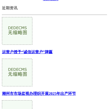
近期资讯
运营户授予“诚信运营户”牌匾
潮州市市场监视办理织开展2025年出产环节