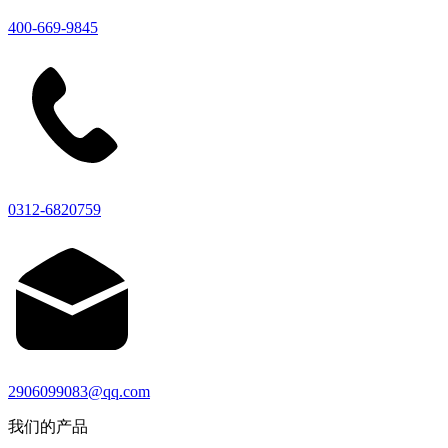
400-669-9845
0312-6820759
2906099083@qq.com
我们的产品