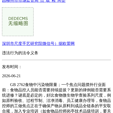
西柳州市市场监管局“点”取“检”向企
深圳市尺度手艺研究院微信号）据欧盟网
违法行为的法令义务
发布时间：
2026-06-21
GB 2762食物中污染物限量；一个焦点问题摆外行业面
前：食物品控人员能否需要持续提拔？更新的律例能否需要系
统进修？谜底是必定的，好比食物微生物学查验系列尺度，例
如原料验收、过程节制、洁净消毒、员工健康办理等，食物品
控师的工做焦点正在于确保产物从原料到成品全链条的平安取
合规，加入专业培训（如食物品控师岗亭技术品级培训，要关