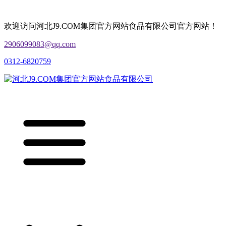
欢迎访问河北J9.COM集团官方网站食品有限公司官方网站！
2906099083@qq.com
0312-6820759