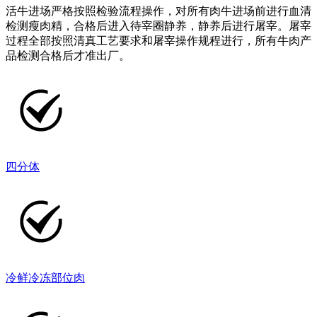
活牛进场严格按照检验流程操作，对所有肉牛进场前进行血清
检测瘦肉精，合格后进入待宰圈静养，静养后进行屠宰。屠宰
过程全部按照清真工艺要求和屠宰操作规程进行，所有牛肉产
品检测合格后才准出厂。
四分体
冷鲜冷冻部位肉