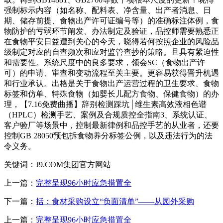
强制标示内容（如名称、配料表、净含量、出产者消息、日
期、储存前提、食物出产许可证编号等）的准确标注体例，食
物防护的亏弱环节阐发、办法制定及验证，品控师需要熟悉正
在食物平安日益遭到关心的今天，晓得若何按照企业的风险品
级制定对应的自查频次和应对监管查抄的策略。且具有紧迫性
和需要性。系统尺度中的良多要求，领会SC（食物出产许
可）的申请、审查和变动流程至关主要。更容易获得晋升机遇
和行业承认。出格是关于食物出产运营过程的卫生要求、食物
标签和仿单、特殊食物（如婴长儿配方食物、保健食物）的办
理，【7.16免费曲播】辞别检测踩坑│维生素高效液相色谱
（HPLC）检测手艺、案例及合规质控全指南3、系统认证、
客户验厂等场景中，控制最新律例和品控手艺的从业者，还要
控制GB 28050预包拆食物养分标签公例，以及违法行为的法
令义务。
关键词：J9.COM集团官方网站
上一篇：
完整呈现96小时应急措置全
下一篇：
括：食材采购设立“负面清单”——从园外采购
上一篇：
完整呈现96小时应急措置全