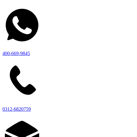
400-669-9845
0312-6820759