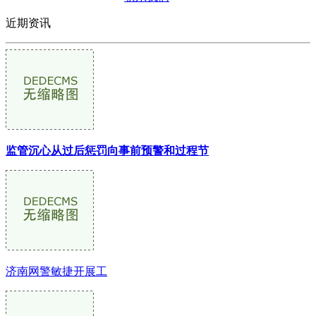
近期资讯
监管沉心从过后惩罚向事前预警和过程节
济南网警敏捷开展工