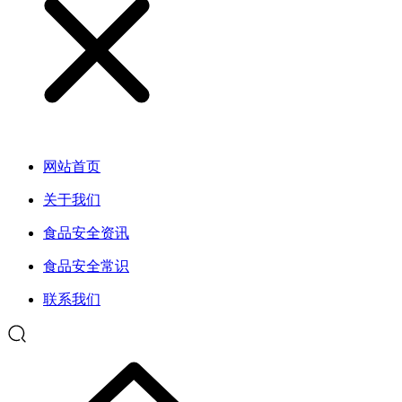
网站首页
关于我们
食品安全资讯
食品安全常识
联系我们