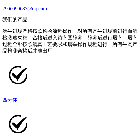
2906099083@qq.com
我们的产品
活牛进场严格按照检验流程操作，对所有肉牛进场前进行血清
检测瘦肉精，合格后进入待宰圈静养，静养后进行屠宰。屠宰
过程全部按照清真工艺要求和屠宰操作规程进行，所有牛肉产
品检测合格后才准出厂。
四分体