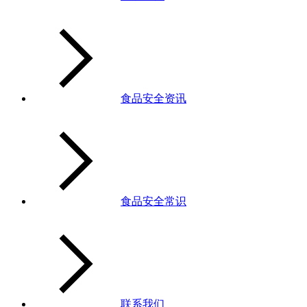
食品安全资讯
食品安全常识
联系我们