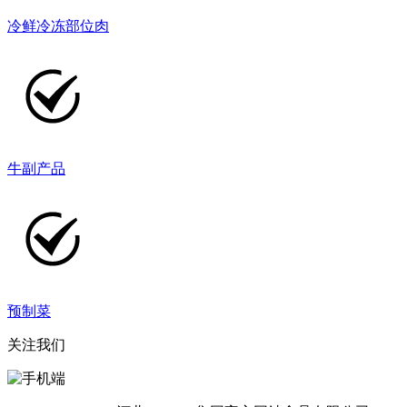
冷鲜冷冻部位肉
牛副产品
预制菜
关注我们