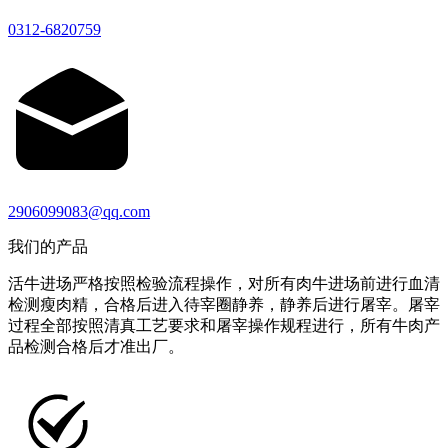
0312-6820759
2906099083@qq.com
我们的产品
活牛进场严格按照检验流程操作，对所有肉牛进场前进行血清
检测瘦肉精，合格后进入待宰圈静养，静养后进行屠宰。屠宰
过程全部按照清真工艺要求和屠宰操作规程进行，所有牛肉产
品检测合格后才准出厂。