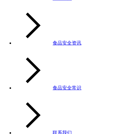
食品安全资讯
食品安全常识
联系我们