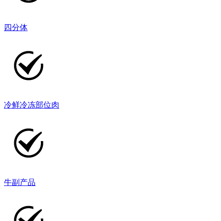
四分体
冷鲜冷冻部位肉
牛副产品