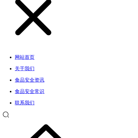
网站首页
关于我们
食品安全资讯
食品安全常识
联系我们