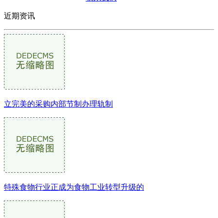
近期资讯
立完美的采购内部节制办理轨制
特殊食物行业正成为食物工业转型升级的