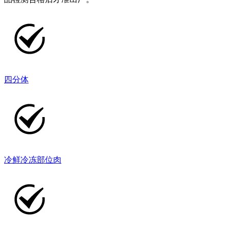
四分体
冷鲜冷冻部位肉