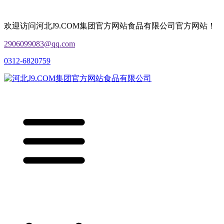
欢迎访问河北J9.COM集团官方网站食品有限公司官方网站！
2906099083@qq.com
0312-6820759