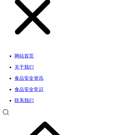
网站首页
关于我们
食品安全资讯
食品安全常识
联系我们