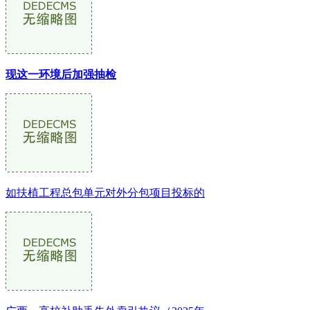
现这一环境后加强抽检
如扶植工程总包单元对外分包项目投标的