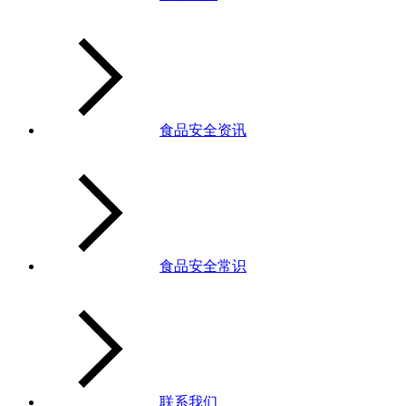
食品安全资讯
食品安全常识
联系我们