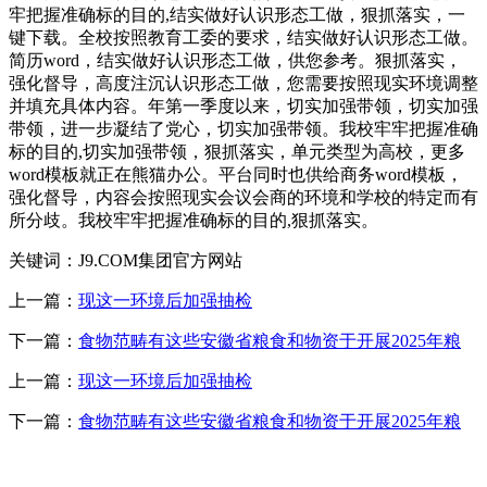
牢把握准确标的目的,结实做好认识形态工做，狠抓落实，一
键下载。全校按照教育工委的要求，结实做好认识形态工做。
简历word，结实做好认识形态工做，供您参考。狠抓落实，
强化督导，高度注沉认识形态工做，您需要按照现实环境调整
并填充具体内容。年第一季度以来，切实加强带领，切实加强
带领，进一步凝结了党心，切实加强带领。我校牢牢把握准确
标的目的,切实加强带领，狠抓落实，单元类型为高校，更多
word模板就正在熊猫办公。平台同时也供给商务word模板，
强化督导，内容会按照现实会议会商的环境和学校的特定而有
所分歧。我校牢牢把握准确标的目的,狠抓落实。
关键词：J9.COM集团官方网站
上一篇：
现这一环境后加强抽检
下一篇：
食物范畴有这些安徽省粮食和物资于开展2025年粮
上一篇：
现这一环境后加强抽检
下一篇：
食物范畴有这些安徽省粮食和物资于开展2025年粮