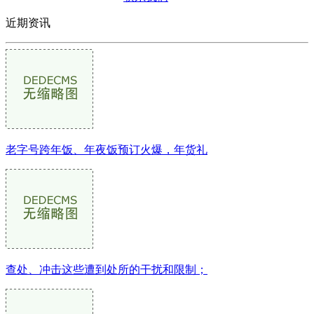
近期资讯
老字号跨年饭、年夜饭预订火爆，年货礼
查处、冲击这些遭到处所的干扰和限制；