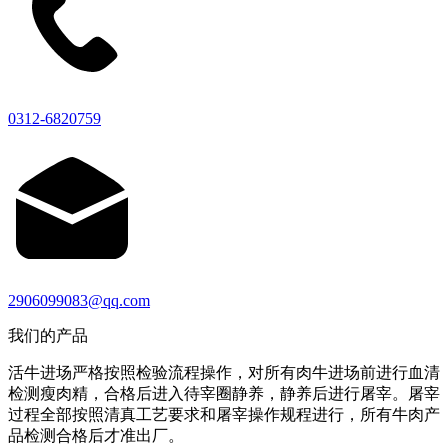
0312-6820759
2906099083@qq.com
我们的产品
活牛进场严格按照检验流程操作，对所有肉牛进场前进行血清
检测瘦肉精，合格后进入待宰圈静养，静养后进行屠宰。屠宰
过程全部按照清真工艺要求和屠宰操作规程进行，所有牛肉产
品检测合格后才准出厂。