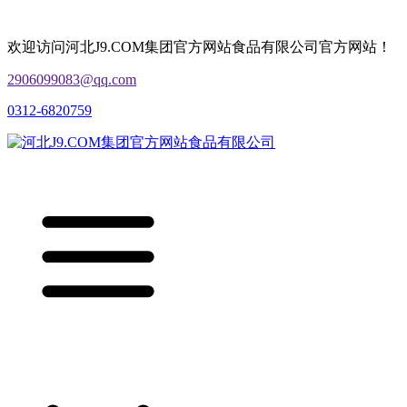
欢迎访问河北J9.COM集团官方网站食品有限公司官方网站！
2906099083@qq.com
0312-6820759