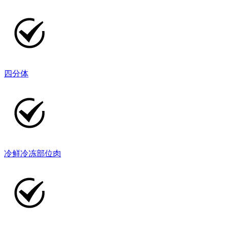
四分体
冷鲜冷冻部位肉