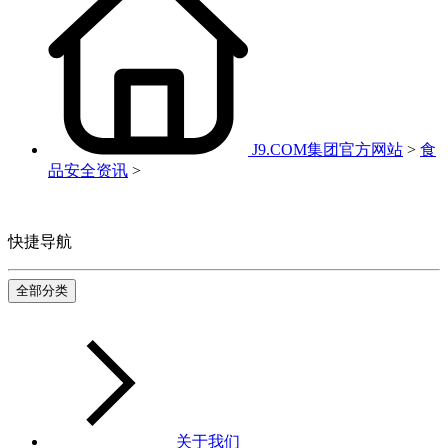
J9.COM集团官方网站
>
食
品安全资讯
>
快捷导航
全部分类
关于我们