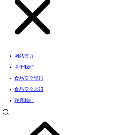
网站首页
关于我们
食品安全资讯
食品安全常识
联系我们