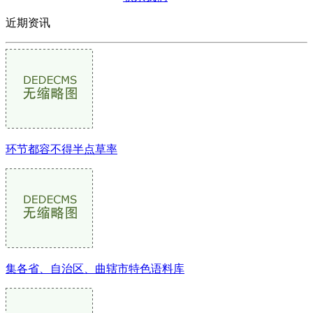
近期资讯
环节都容不得半点草率
集各省、自治区、曲辖市特色语料库