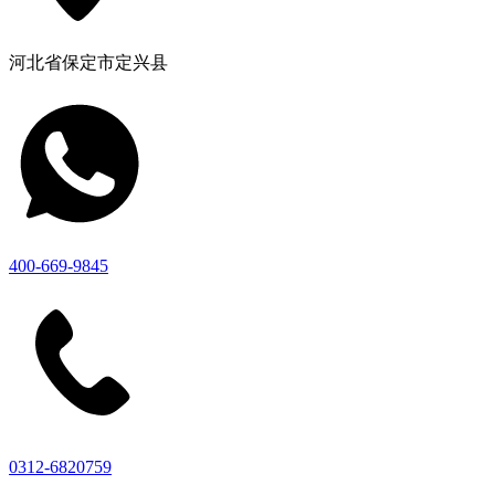
河北省保定市定兴县
400-669-9845
0312-6820759