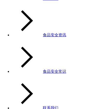
食品安全资讯
食品安全常识
联系我们