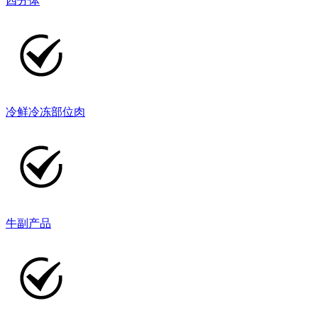
四分体
冷鲜冷冻部位肉
牛副产品