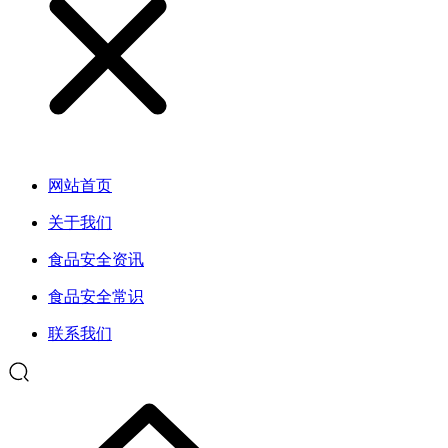
网站首页
关于我们
食品安全资讯
食品安全常识
联系我们