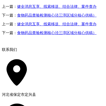
上一篇：
健全消息互享、线索移送、结合法律、案件查办
下一篇：
食物药品查验检测核心泾三淳区域分核心供稿）
上一篇：
健全消息互享、线索移送、结合法律、案件查办
下一篇：
食物药品查验检测核心泾三淳区域分核心供稿）
联系我们
河北省保定市定兴县