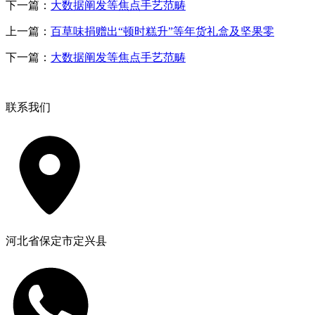
下一篇：
大数据阐发等焦点手艺范畴
上一篇：
百草味捐赠出“顿时糕升”等年货礼盒及坚果零
下一篇：
大数据阐发等焦点手艺范畴
联系我们
河北省保定市定兴县