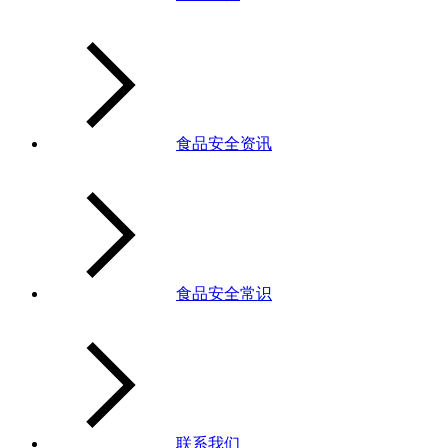
食品安全资讯
食品安全常识
联系我们