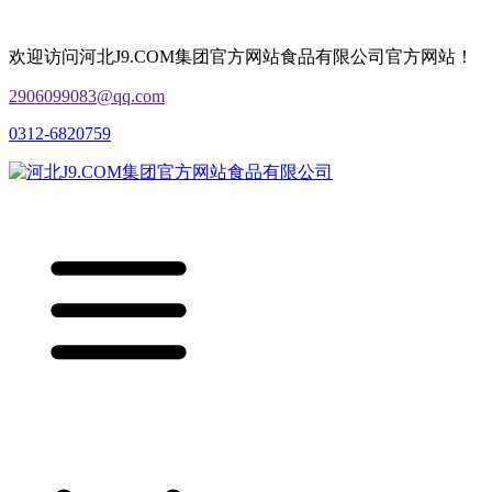
欢迎访问河北J9.COM集团官方网站食品有限公司官方网站！
2906099083@qq.com
0312-6820759