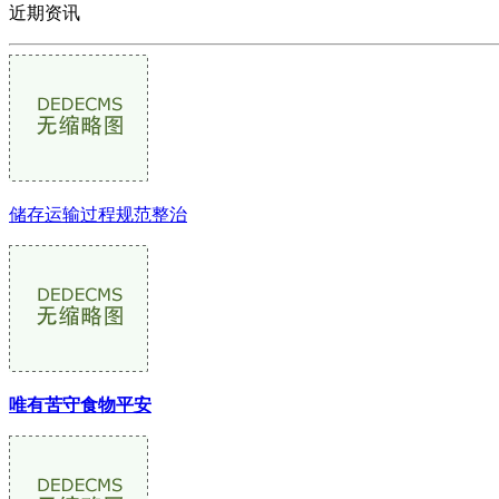
近期资讯
储存运输过程规范整治
唯有苦守食物平安