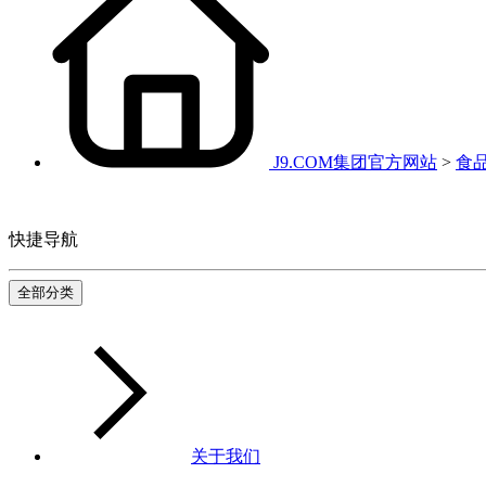
J9.COM集团官方网站
>
食
快捷导航
全部分类
关于我们