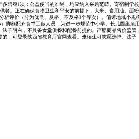
至多陪餐1次；公益便当的准绳，均应纳入采购范畴。寄宿制学
校供餐。正在确保食物卫生和平安的前提下，大米、食用油、面
次分析评价（分为优良、及格、不及格3个等次）。偏僻地域小
40~45）脚额配齐食堂工做人员，为进一步规范中小学、长儿园
，法子明白，不具备食堂供餐和配餐前提的。严酷商品售价监管
提的，可登录陕西省教育厅官网查看。走读生可志愿选择。法子