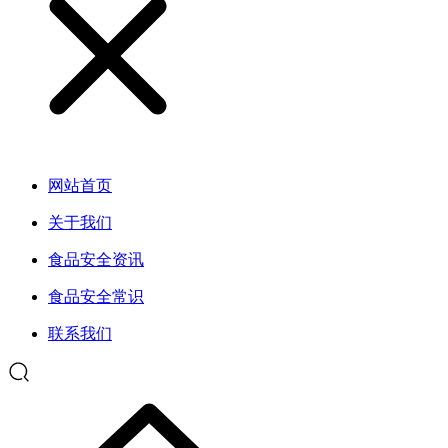
网站首页
关于我们
食品安全资讯
食品安全常识
联系我们