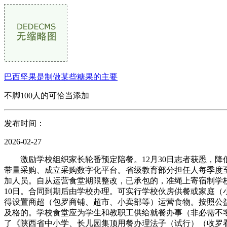
巴西坚果是制做某些糖果的主要
不脚100人的可恰当添加
发布时间：
2026-02-27
激励学校组织家长轮番预定陪餐。12月30日志者获悉，降
带量采购、成立采购数字化平台。省级教育部分担任人每季度至
加人员。自从运营食堂期限整改，已承包的，准绳上寄宿制学校
10日。合同到期后由学校办理。可实行学校伙房供餐或家庭
得设置商超（包罗商铺、超市、小卖部等）运营食物。按照公
及格的。学校食堂应为学生和教职工供给就餐办事（非必需不
了《陕西省中小学、长儿园集顶用餐办理法子（试行）（收罗