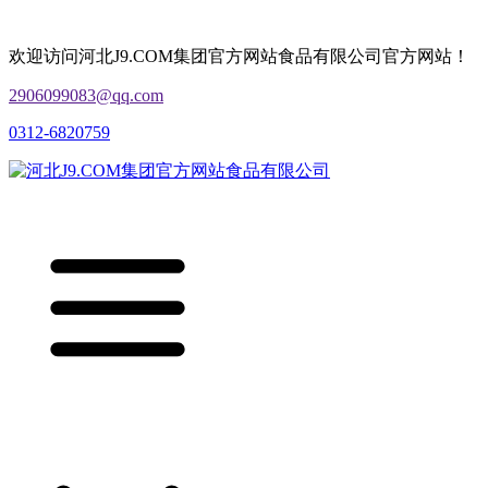
欢迎访问河北J9.COM集团官方网站食品有限公司官方网站！
2906099083@qq.com
0312-6820759