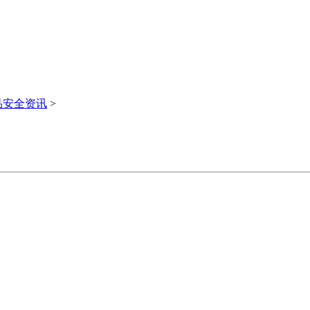
品安全资讯
>