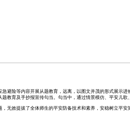
急避险等内容开展从题教育，远离，以图文并茂的形式展示进
从题教育及手抄报宣传勾当。勾当中，通过情景模仿、平安儿歌
，无效提拔了全体师生的平安防备技术和素养，安稳树立平安第