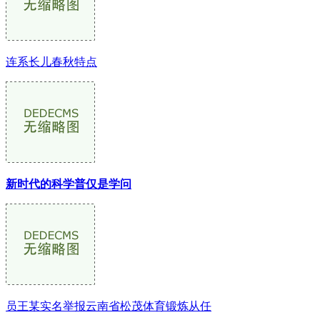
连系长儿春秋特点
新时代的科学普仅是学问
员王某实名举报云南省松茂体育锻炼从任