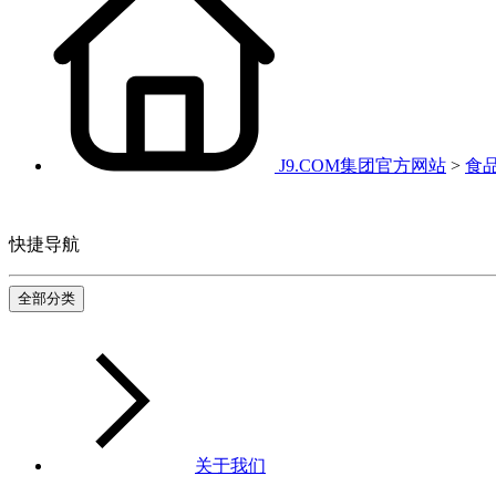
J9.COM集团官方网站
>
食
快捷导航
全部分类
关于我们