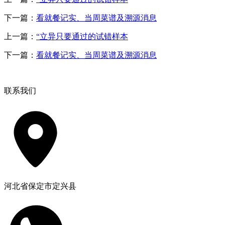
下一篇：
看就餐记实、当周菜谱及溯源消息
上一篇：
“立异只要通过的试错样本
下一篇：
看就餐记实、当周菜谱及溯源消息
联系我们
河北省保定市定兴县