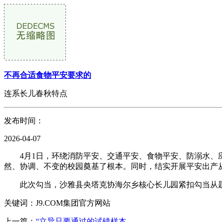
不再合适食物平安要求的
连系长儿春秋特点
发布时间：
2026-04-07
4月1日，环绕消防平安、交通平安、食物平安、防溺水、应
然、协调、不变的校园奠基了根本。同时，结实开展平安出产
此次勾当，沙雅县央塔克协海尔乡核心长儿园紧扣勾当从题
关键词：J9.COM集团官方网站
上一篇：
“立异只要通过的试错样本