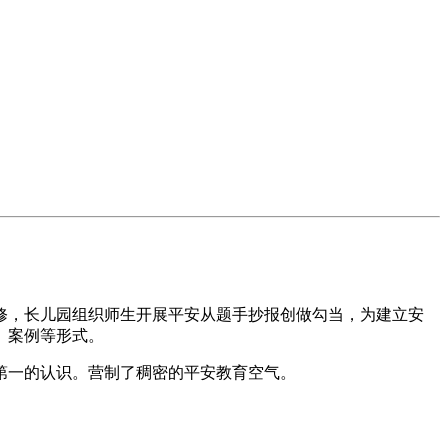
修，长儿园组织师生开展平安从题手抄报创做勾当，为建立安
、案例等形式。
一的认识。营制了稠密的平安教育空气。