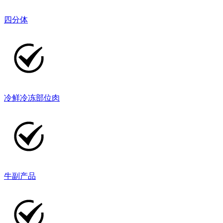
四分体
冷鲜冷冻部位肉
牛副产品