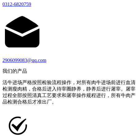
0312-6820759
2906099083@qq.com
我们的产品
活牛进场严格按照检验流程操作，对所有肉牛进场前进行血清
检测瘦肉精，合格后进入待宰圈静养，静养后进行屠宰。屠宰
过程全部按照清真工艺要求和屠宰操作规程进行，所有牛肉产
品检测合格后才准出厂。