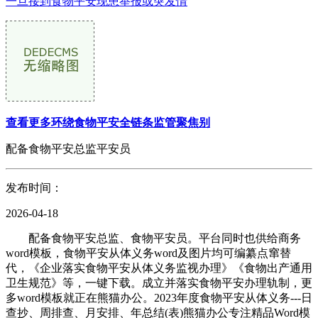
一旦接到食物平安现患举报或突发情
查看更多环绕食物平安全链条监管聚焦别
配备食物平安总监平安员
发布时间：
2026-04-18
配备食物平安总监、食物平安员。平台同时也供给商务
word模板，食物平安从体义务word及图片均可编纂点窜替
代，《企业落实食物平安从体义务监视办理》《食物出产通用
卫生规范》等，一键下载。成立并落实食物平安办理轨制，更
多word模板就正在熊猫办公。2023年度食物平安从体义务---日
查抄、周排查、月安排、年总结(表)熊猫办公专注精品Word模