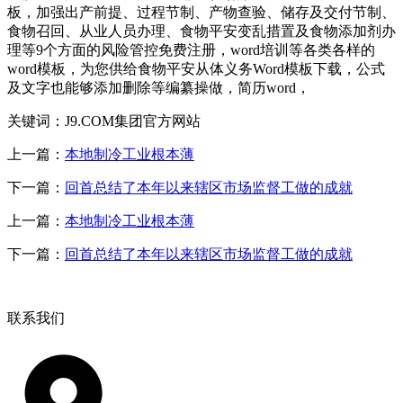
板，加强出产前提、过程节制、产物查验、储存及交付节制、
食物召回、从业人员办理、食物平安变乱措置及食物添加剂办
理等9个方面的风险管控免费注册，word培训等各类各样的
word模板，为您供给食物平安从体义务Word模板下载，公式
及文字也能够添加删除等编纂操做，简历word，
关键词：J9.COM集团官方网站
上一篇：
本地制冷工业根本薄
下一篇：
回首总结了本年以来辖区市场监督工做的成就
上一篇：
本地制冷工业根本薄
下一篇：
回首总结了本年以来辖区市场监督工做的成就
联系我们