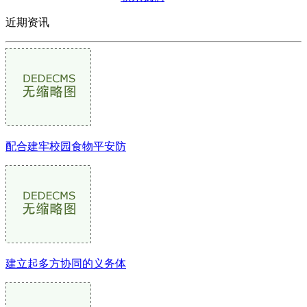
近期资讯
配合建牢校园食物平安防
建立起多方协同的义务体