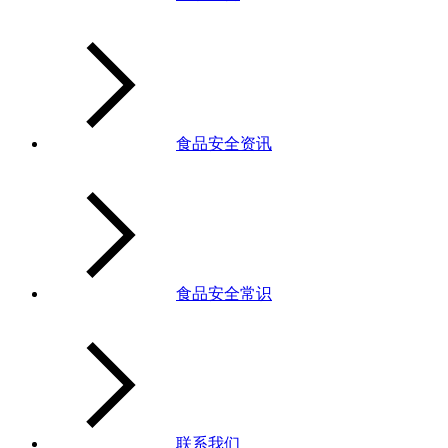
食品安全资讯
食品安全常识
联系我们