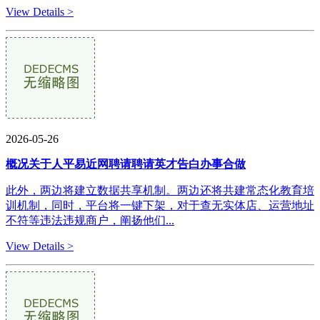
View Details >
2026-05-26
概况关于人平易近网聘请聘请英才告白办事合做
此外，两边将建立数据共享机制。两边还将共建常态化教育培
训机制，同时，平台将一键下架，对于查无实体店、运营地址
不符等违法违规商户，阐扬他们...
View Details >