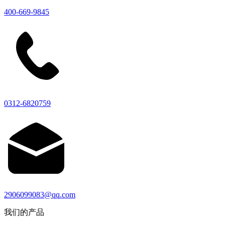
400-669-9845
0312-6820759
2906099083@qq.com
我们的产品