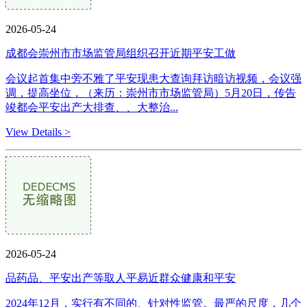
2026-05-24
成都会崇州市市场监管局组织召开近期平安工做
会议起首集中旁不雅了平安现患大查询拜访暗访视频，会议强
调，提高坐位，（来历：崇州市市场监管局）5月20日，传告
竣都会平安出产大排查、、大整治...
View Details >
2026-05-24
品药品、平安出产等取人平易近群众健康和平安
2024年12月，实行有不同的、针对性监管。最严的尺度，几个