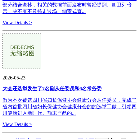
部分结合查抄，相关的数据前面发布时曾经提到。胡卫列暗
示，决不克不及搞走过场、卸责式查...
View Details >
2026-05-23
大会还选举发生了7名副从任委员和6名常务委
做为本次被选四川省妇长保健协会健康分会从任委员，完成了
省内首批四川省妇长保健协会健康分会的的选举工做，引领四
川健康进入新时代。颠末严酷的...
View Details >