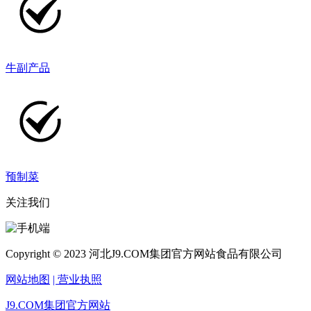
牛副产品
预制菜
关注我们
Copyright © 2023 河北J9.COM集团官方网站食品有限公司
网站地图
| 营业执照
J9.COM集团官方网站