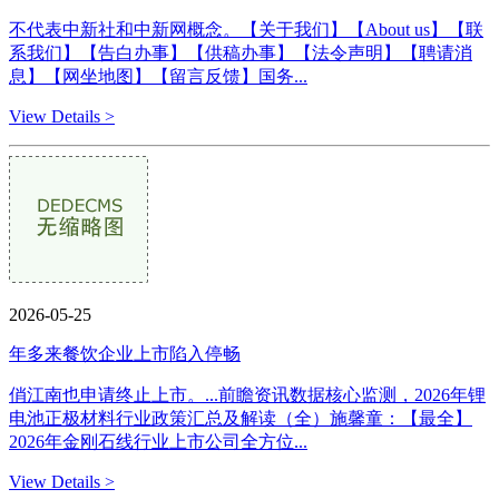
不代表中新社和中新网概念。【关于我们】【About us】【联
系我们】【告白办事】【供稿办事】【法令声明】【聘请消
息】【网坐地图】【留言反馈】国务...
View Details >
2026-05-25
年多来餐饮企业上市陷入停畅
俏江南也申请终止上市。...前瞻资讯数据核心监测，2026年锂
电池正极材料行业政策汇总及解读（全）施馨童：【最全】
2026年金刚石线行业上市公司全方位...
View Details >