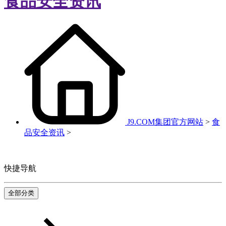
食品安全资讯
J9.COM集团官方网站
>
食
品安全资讯
>
快捷导航
全部分类